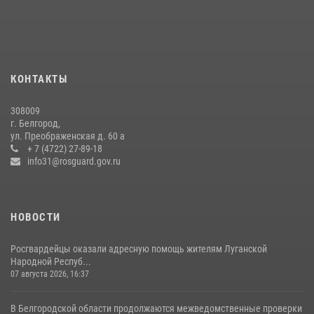
подготовке спецподразделения в эфире радио «России - Белгород»
22 июля 2026, 14:36
Белгородские росгвардейцы задержали рецидивиста за попытку
кражи из магазина
КОНТАКТЫ
14 июля 2026, 07:13
308009
В Белгороде росгвардейцы приняли участие в круглом столе с
г. Белгород,
представителем Российского общества «Знание»
ул. Преображенская д. 60 а
+ 7 (4722) 27-89-18
17 июля 2026, 07:10
info31@rosguard.gov.ru
НОВОСТИ
Росгвардейцы оказали адресную помощь жителям Луганской
Народной Респуб...
07 августа 2026, 16:37
В Белгородской области продолжаются межведомственные проверки