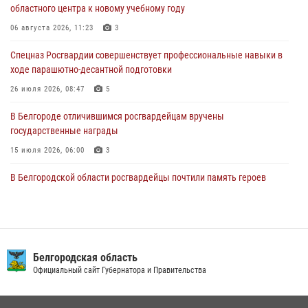
областного центра к новому учебному году
Росгвардия обеспечила общественную безопасность празднования
83-й годовщины освобождения г. Белгорода от немецко -
06 августа 2026, 11:23
3
фашистких захватчиков
Спецназ Росгвардии совершенствует профессиональные навыки в
06 августа 2026, 06:54
3
ходе парашютно-десантной подготовки
Офицеры Росгвардии и ветераны войск правопорядка почтили
26 июля 2026, 08:47
5
память генерала армии Ивана Кирилловича Яковлева
В Белгороде отличившимся росгвардейцам вручены
05 августа 2026, 17:12
2
государственные награды
15 июля 2026, 06:00
3
В Белгородской области росгвардейцы почтили память героев
Курской битвы в 83-ю годовщину Прохоровского сражения
12 июля 2026, 13:41
3
В Белгороде инспектор ГИБДД провела с сотрудниками Росгвардии
беседу по профилактике аварийности
Белгородская область
Официальный сайт Губернатора и Правительства
09 июля 2026, 10:07
Сотрудник СОБР «Белогор» Росгвардии рассказал о физической