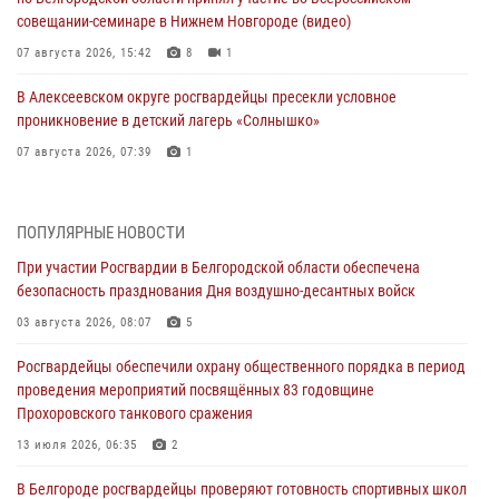
совещании-семинаре в Нижнем Новгороде (видео)
07 августа 2026, 15:42
8
1
В Алексеевском округе росгвардейцы пресекли условное
проникновение в детский лагерь «Солнышко»
07 августа 2026, 07:39
1
Белгородским радиослушателям рассказали о роли физической
культуры в жизни росгвардейцев
ПОПУЛЯРНЫЕ НОВОСТИ
07 августа 2026, 06:19
При участии Росгвардии в Белгородской области обеспечена
безопасность празднования Дня воздушно-десантных войск
Подвиги героев‑росгвардейцев увековечили в новой музейной
экспозиции белгородского музея‑диорамы «Курская битва.
03 августа 2026, 08:07
5
Белгородское направление»
Росгвардейцы обеспечили охрану общественного порядка в период
06 августа 2026, 12:05
3
проведения мероприятий посвящённых 83 годовщине
Прохоровского танкового сражения
В Белгороде росгвардейцы проверяют готовность спортивных школ
областного центра к новому учебному году
13 июля 2026, 06:35
2
06 августа 2026, 11:23
3
В Белгороде росгвардейцы проверяют готовность спортивных школ