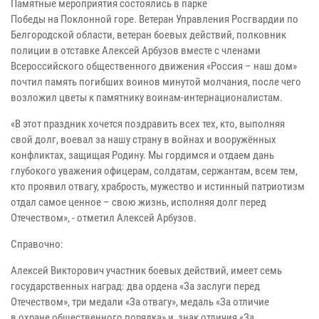
Памятные мероприятия состоялись в парке
Победы на Поклонной горе. Ветеран Управления Росгвардии по
Белгородской области, ветеран боевых действий, полковник
полиции в отставке Алексей Арбузов вместе с членами
Всероссийского общественного движения «Россия – наш дом»
почтил память погибших воинов минутой молчания, после чего
возложил цветы к памятнику воинам-интернационалистам.
«В этот праздник хочется поздравить всех тех, кто, выполняя
свой долг, воевал за нашу страну в войнах и вооружённых
конфликтах, защищая Родину. Мы гордимся и отдаем дань
глубокого уважения офицерам, солдатам, сержантам, всем тем,
кто проявил отвагу, храбрость, мужество и истинный патриотизм
отдал самое ценное – свою жизнь, исполняя долг перед
Отечеством», - отметил Алексей Арбузов.
Справочно:
Алексей Викторович участник боевых действий, имеет семь
государственных наград: два ордена «За заслуги перед
Отечеством», три медали «За отвагу», медаль «За отличие
в охране общественного порядка» и знак отличия «За