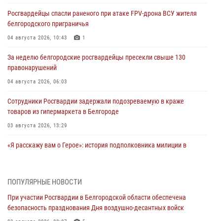
Росгвардейцы спасли раненого при атаке FPV-дрона ВСУ жителя
белгородского приграничья
04 августа 2026, 10:43
1
За неделю белгородские росгвардейцы пресекли свыше 130
правонарушений
04 августа 2026, 06:03
Сотрудники Росгвардии задержали подозреваемую в краже
товаров из гипермаркета в Белгороде
03 августа 2026, 13:29
«Я расскажу вам о Герое»: история подполковника милиции в
отставке Виктора Хайрулика (видео)
03 августа 2026, 10:37
1
ПОПУЛЯРНЫЕ НОВОСТИ
Росгвардейцы провели занятия с участницами военно-исторических
При участии Росгвардии в Белгородской области обеспечена
сборов «Армата» в Белгородской области
безопасность празднования Дня воздушно-десантных войск
03 августа 2026, 10:12
1