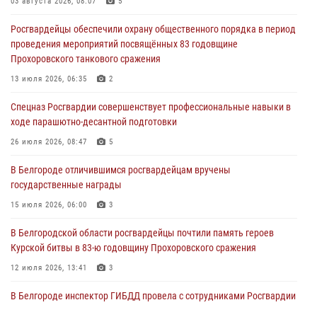
03 августа 2026, 08:07
5
При участии Росгвардии в Белгородской области обеспечена
Росгвардейцы обеспечили охрану общественного порядка в период
безопасность празднования Дня воздушно-десантных войск
проведения мероприятий посвящённых 83 годовщине
03 августа 2026, 08:07
5
Прохоровского танкового сражения
«Росгвардия. Вехи истории»: специальные моторизованные части
13 июля 2026, 06:35
2
внутренних войск в послевоенные десятилетия (видео)
Спецназ Росгвардии совершенствует профессиональные навыки в
02 августа 2026, 07:10
1
ходе парашютно-десантной подготовки
Росгвардейцы оказали помощь пострадавшему в результате атаки
26 июля 2026, 08:47
5
FPV-дрона ВСУ в Белгородской области
В Белгороде отличившимся росгвардейцам вручены
01 августа 2026, 16:43
государственные награды
15 июля 2026, 06:00
3
В Белгородской области росгвардейцы почтили память героев
Курской битвы в 83-ю годовщину Прохоровского сражения
12 июля 2026, 13:41
3
В Белгороде инспектор ГИБДД провела с сотрудниками Росгвардии
беседу по профилактике аварийности