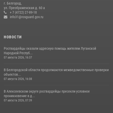
Белгородские росгвардейцы задержали рецидивиста за попытку
г. Белгород,
кражи из магазина
ул. Преображенская д. 60 а
+ 7 (4722) 27-89-18
14 июля 2026, 07:13
info31@rosguard.gov.ru
НОВОСТИ
Росгвардейцы оказали адресную помощь жителям Луганской
Народной Респуб...
07 августа 2026, 16:37
В Белгородской области продолжаются межведомственные проверки
объектов...
07 августа 2026, 16:08
В Алексеевском округе росгвардейцы пресекли условное
проникновение в д...
07 августа 2026, 07:39