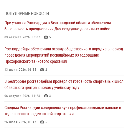
Белгородским радиослушателям рассказали о роли физической
культуры в жизни росгвардейцев
ПОПУЛЯРНЫЕ НОВОСТИ
07 августа 2026, 06:19
При участии Росгвардии в Белгородской области обеспечена
безопасность празднования Дня воздушно-десантных войск
Подвиги героев‑росгвардейцев увековечили в новой музейной
экспозиции белгородского музея‑диорамы «Курская битва.
03 августа 2026, 08:07
5
Белгородское направление»
Росгвардейцы обеспечили охрану общественного порядка в период
06 августа 2026, 12:05
3
проведения мероприятий посвящённых 83 годовщине
Прохоровского танкового сражения
В Белгороде росгвардейцы проверяют готовность спортивных школ
областного центра к новому учебному году
13 июля 2026, 06:35
2
06 августа 2026, 11:23
3
В Белгороде росгвардейцы проверяют готовность спортивных школ
областного центра к новому учебному году
Росгвардия обеспечила общественную безопасность празднования
83-й годовщины освобождения г. Белгорода от немецко -
06 августа 2026, 11:23
3
фашистких захватчиков
Спецназ Росгвардии совершенствует профессиональные навыки в
06 августа 2026, 06:54
3
ходе парашютно-десантной подготовки
Офицеры Росгвардии и ветераны войск правопорядка почтили
26 июля 2026, 08:47
5
память генерала армии Ивана Кирилловича Яковлева