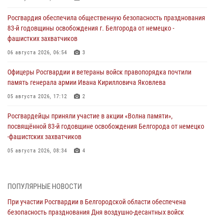
Росгвардия обеспечила общественную безопасность празднования
83-й годовщины освобождения г. Белгорода от немецко -
фашистких захватчиков
06 августа 2026, 06:54
3
Офицеры Росгвардии и ветераны войск правопорядка почтили
память генерала армии Ивана Кирилловича Яковлева
05 августа 2026, 17:12
2
Росгвардейцы приняли участие в акции «Волна памяти»,
посвящённой 83‑й годовщине освобождения Белгорода от немецко
‑фашистских захватчиков
05 августа 2026, 08:34
4
Росгвардия призывает белгородских владельцев оружия не
затягивать с перерегистрацией
ПОПУЛЯРНЫЕ НОВОСТИ
05 августа 2026, 05:01
При участии Росгвардии в Белгородской области обеспечена
безопасность празднования Дня воздушно-десантных войск
Росгвардейцы спасли раненого при атаке FPV-дрона ВСУ жителя