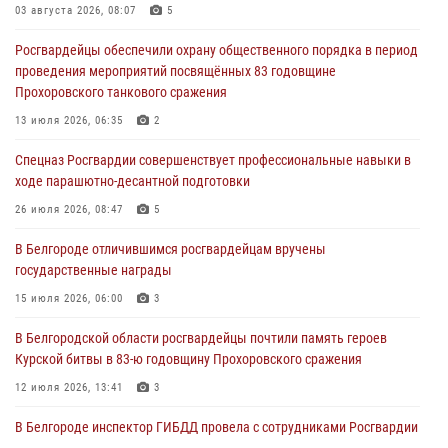
белгородского приграничья
03 августа 2026, 08:07
5
04 августа 2026, 10:43
1
Росгвардейцы обеспечили охрану общественного порядка в период
проведения мероприятий посвящённых 83 годовщине
За неделю белгородские росгвардейцы пресекли свыше 130
Прохоровского танкового сражения
правонарушений
13 июля 2026, 06:35
2
04 августа 2026, 06:03
Спецназ Росгвардии совершенствует профессиональные навыки в
Сотрудники Росгвардии задержали подозреваемую в краже
ходе парашютно-десантной подготовки
товаров из гипермаркета в Белгороде
26 июля 2026, 08:47
5
03 августа 2026, 13:29
В Белгороде отличившимся росгвардейцам вручены
«Я расскажу вам о Герое»: история подполковника милиции в
государственные награды
отставке Виктора Хайрулика (видео)
15 июля 2026, 06:00
3
03 августа 2026, 10:37
1
В Белгородской области росгвардейцы почтили память героев
Курской битвы в 83-ю годовщину Прохоровского сражения
12 июля 2026, 13:41
3
В Белгороде инспектор ГИБДД провела с сотрудниками Росгвардии