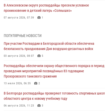
В Алексеевском округе росгвардейцы пресекли условное
проникновение в детский лагерь «Солнышко»
07 августа 2026, 07:39
1
Белгородским радиослушателям рассказали о роли физической
культуры в жизни росгвардейцев
ПОПУЛЯРНЫЕ НОВОСТИ
07 августа 2026, 06:19
При участии Росгвардии в Белгородской области обеспечена
безопасность празднования Дня воздушно-десантных войск
Подвиги героев‑росгвардейцев увековечили в новой музейной
экспозиции белгородского музея‑диорамы «Курская битва.
03 августа 2026, 08:07
5
Белгородское направление»
Росгвардейцы обеспечили охрану общественного порядка в период
06 августа 2026, 12:05
3
проведения мероприятий посвящённых 83 годовщине
Прохоровского танкового сражения
В Белгороде росгвардейцы проверяют готовность спортивных школ
областного центра к новому учебному году
13 июля 2026, 06:35
2
06 августа 2026, 11:23
3
В Белгороде росгвардейцы проверяют готовность спортивных школ
областного центра к новому учебному году
Росгвардия обеспечила общественную безопасность празднования
83-й годовщины освобождения г. Белгорода от немецко -
06 августа 2026, 11:23
3
фашистких захватчиков