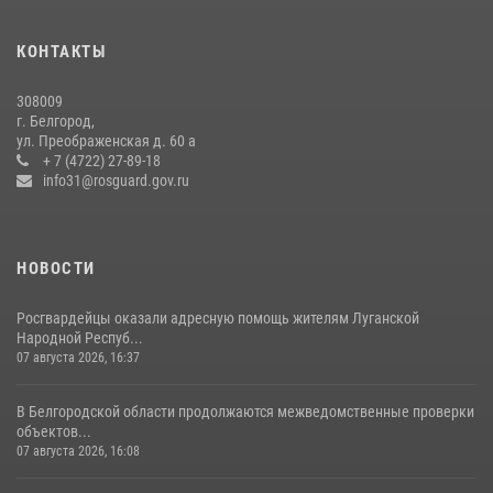
В Белгороде росгвардейцы приняли участие в круглом столе с
представителем Российского общества «Знание»
КОНТАКТЫ
17 июля 2026, 07:10
308009
Белгородские росгвардейцы задержали рецидивиста за попытку
г. Белгород,
кражи из магазина
ул. Преображенская д. 60 а
+ 7 (4722) 27-89-18
14 июля 2026, 07:13
info31@rosguard.gov.ru
НОВОСТИ
Росгвардейцы оказали адресную помощь жителям Луганской
Народной Респуб...
07 августа 2026, 16:37
В Белгородской области продолжаются межведомственные проверки
объектов...
07 августа 2026, 16:08