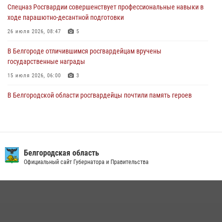
Спецназ Росгвардии совершенствует профессиональные навыки в
06 августа 2026, 06:54
3
ходе парашютно-десантной подготовки
Офицеры Росгвардии и ветераны войск правопорядка почтили
26 июля 2026, 08:47
5
память генерала армии Ивана Кирилловича Яковлева
В Белгороде отличившимся росгвардейцам вручены
05 августа 2026, 17:12
2
государственные награды
15 июля 2026, 06:00
3
В Белгородской области росгвардейцы почтили память героев
Курской битвы в 83-ю годовщину Прохоровского сражения
12 июля 2026, 13:41
3
В Белгороде инспектор ГИБДД провела с сотрудниками Росгвардии
беседу по профилактике аварийности
Белгородская область
Официальный сайт Губернатора и Правительства
09 июля 2026, 10:07
Сотрудник СОБР «Белогор» Росгвардии рассказал о физической
подготовке спецподразделения в эфире радио «России - Белгород»
22 июля 2026, 14:36