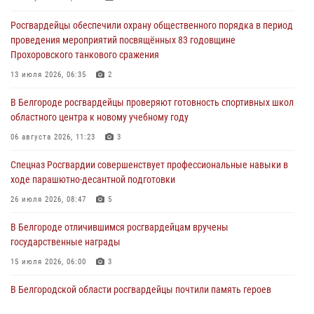
Белгородское направление»
Росгвардейцы обеспечили охрану общественного порядка в период
06 августа 2026, 12:05
3
проведения мероприятий посвящённых 83 годовщине
Прохоровского танкового сражения
В Белгороде росгвардейцы проверяют готовность спортивных школ
областного центра к новому учебному году
13 июля 2026, 06:35
2
06 августа 2026, 11:23
3
В Белгороде росгвардейцы проверяют готовность спортивных школ
областного центра к новому учебному году
Росгвардия обеспечила общественную безопасность празднования
83-й годовщины освобождения г. Белгорода от немецко -
06 августа 2026, 11:23
3
фашистких захватчиков
Спецназ Росгвардии совершенствует профессиональные навыки в
06 августа 2026, 06:54
3
ходе парашютно-десантной подготовки
Офицеры Росгвардии и ветераны войск правопорядка почтили
26 июля 2026, 08:47
5
память генерала армии Ивана Кирилловича Яковлева
В Белгороде отличившимся росгвардейцам вручены
05 августа 2026, 17:12
2
государственные награды
15 июля 2026, 06:00
3
В Белгородской области росгвардейцы почтили память героев
Курской битвы в 83-ю годовщину Прохоровского сражения