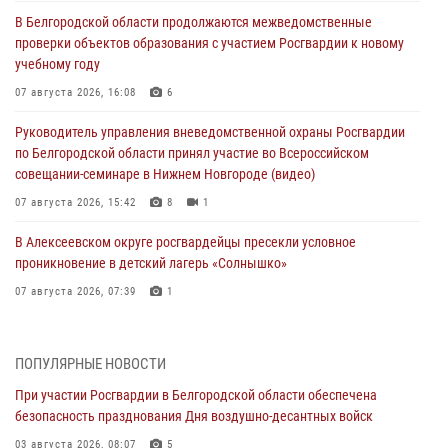
В Белгородской области продолжаются межведомственные
проверки объектов образования с участием Росгвардии к новому
учебному году
07 августа 2026, 16:08
6
Руководитель управления вневедомственной охраны Росгвардии
по Белгородской области принял участие во Всероссийском
совещании-семинаре в Нижнем Новгороде (видео)
07 августа 2026, 15:42
8
1
В Алексеевском округе росгвардейцы пресекли условное
проникновение в детский лагерь «Солнышко»
07 августа 2026, 07:39
1
Белгородским радиослушателям рассказали о роли физической
культуры в жизни росгвардейцев
ПОПУЛЯРНЫЕ НОВОСТИ
07 августа 2026, 06:19
При участии Росгвардии в Белгородской области обеспечена
безопасность празднования Дня воздушно-десантных войск
Подвиги героев‑росгвардейцев увековечили в новой музейной
экспозиции белгородского музея‑диорамы «Курская битва.
03 августа 2026, 08:07
5