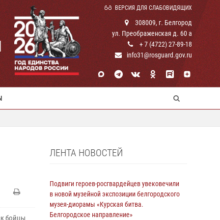
ВЕРСИЯ ДЛЯ СЛАБОВИДЯЩИХ
308009, г. Белгород
ул. Преображенская д. 60 а
И
+ 7 (4722) 27-89-18
info31@rosguard.gov.ru
Ы
ЛЕНТА НОВОСТЕЙ
Подвиги героев‑росгвардейцев увековечили
в новой музейной экспозиции белгородского
музея‑диорамы «Курская битва.
Белгородское направление»
ск бойцы