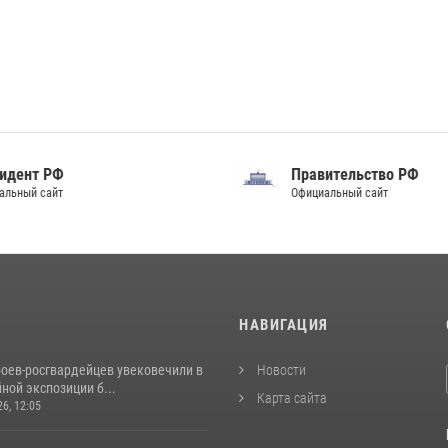
идент РФ
Правительство РФ
альный сайт
Официальный сайт
И
НАВИГАЦИЯ
роев‑росгвардейцев увековечили в
Новости
ной экспозиции б...
Карта сайта
26, 12:05