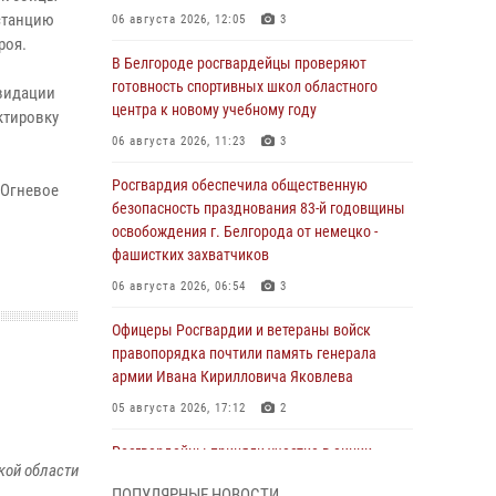
 станцию
06 августа 2026, 12:05
3
роя.
В Белгороде росгвардейцы проверяют
готовность спортивных школ областного
квидации
центра к новому учебному году
ктировку
06 августа 2026, 11:23
3
Росгвардия обеспечила общественную
 Огневое
безопасность празднования 83-й годовщины
освобождения г. Белгорода от немецко -
фашистких захватчиков
06 августа 2026, 06:54
3
Офицеры Росгвардии и ветераны войск
правопорядка почтили память генерала
армии Ивана Кирилловича Яковлева
05 августа 2026, 17:12
2
Росгвардейцы приняли участие в акции
кой области
«Волна памяти», посвящённой 83‑й
ПОПУЛЯРНЫЕ НОВОСТИ