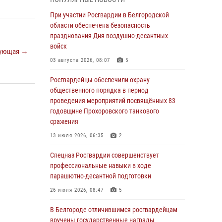
годовщине освобождения Белгорода от
немецко ‑фашистских захватчиков
При участии Росгвардии в Белгородской
области обеспечена безопасность
05 августа 2026, 08:34
4
празднования Дня воздушно-десантных
Росгвардия призывает белгородских
войск
ующая →
владельцев оружия не затягивать с
03 августа 2026, 08:07
5
перерегистрацией
Росгвардейцы обеспечили охрану
05 августа 2026, 05:01
общественного порядка в период
Росгвардейцы спасли раненого при атаке
проведения мероприятий посвящённых 83
FPV-дрона ВСУ жителя белгородского
годовщине Прохоровского танкового
приграничья
сражения
04 августа 2026, 10:43
1
13 июля 2026, 06:35
2
За неделю белгородские росгвардейцы
Спецназ Росгвардии совершенствует
пресекли свыше 130 правонарушений
профессиональные навыки в ходе
парашютно-десантной подготовки
04 августа 2026, 06:03
26 июля 2026, 08:47
5
Сотрудники Росгвардии задержали
подозреваемую в краже товаров из
В Белгороде отличившимся росгвардейцам
гипермаркета в Белгороде
вручены государственные награды