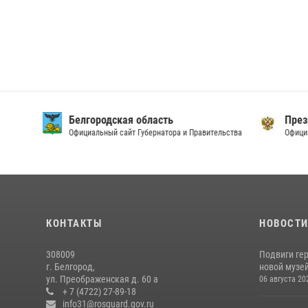
Белгородская область
През
Официальный сайт Губернатора и Правительства
Офици
КОНТАКТЫ
НОВОСТ
308009
Подвиги ге
г. Белгород,
новой музей
ул. Преображенская д. 60 а
06 августа 20
+ 7 (4722) 27-89-18
info31@rosguard.gov.ru