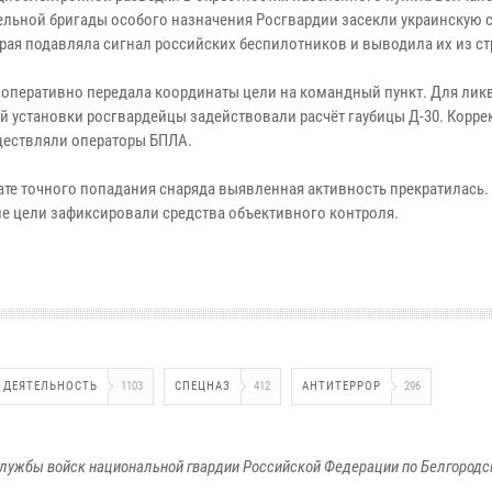
дельной бригады особого назначения Росгвардии засекли украинскую
орая подавляла сигнал российских беспилотников и выводила их из ст
 оперативно передала координаты цели на командный пункт. Для ли
й установки росгвардейцы задействовали расчёт гаубицы Д-30. Корре
ществляли операторы БПЛА.
тате точного попадания снаряда выявленная активность прекратилась.
е цели зафиксировали средства объективного контроля.
 ДЕЯТЕЛЬНОСТЬ
1103
СПЕЦНАЗ
412
АНТИТЕРРОР
296
лужбы войск национальной гвардии Российской Федерации по Белгородс