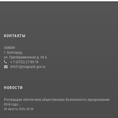
В Белгороде росгвардейцы приняли участие в круглом столе с
представителем Российского общества «Знание»
17 июля 2026, 07:10
Белгородский росгвардеец стал победителем юбилейного
чемпионата войск национальной гвардии Российской Федерации по
КОНТАКТЫ
боксу
07 июля 2026, 16:59
308009
г. Белгород,
Росгвардейцы провели урок безопасности для воспитанников
ул. Преображенская д. 60 а
Старооскольского военно-патриотического клуба
+ 7 (4722) 27-89-18
info31@rosguard.gov.ru
10 июля 2026, 06:30
НОВОСТИ
Росгвардия обеспечила общественную безопасность празднования
83-й годо...
06 августа 2026, 06:54