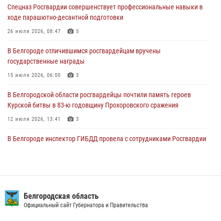
Спецназ Росгвардии совершенствует профессиональные навыки в
сборов «Армата» в Белгородской области
ходе парашютно-десантной подготовки
03 августа 2026, 10:12
1
26 июля 2026, 08:47
5
При участии Росгвардии в Белгородской области обеспечена
В Белгороде отличившимся росгвардейцам вручены
безопасность празднования Дня воздушно-десантных войск
государственные награды
03 августа 2026, 08:07
5
15 июля 2026, 06:00
3
В Белгородской области росгвардейцы почтили память героев
Курской битвы в 83-ю годовщину Прохоровского сражения
12 июля 2026, 13:41
3
В Белгороде инспектор ГИБДД провела с сотрудниками Росгвардии
беседу по профилактике аварийности
09 июля 2026, 10:07
Сотрудник СОБР «Белогор» Росгвардии рассказал о физической
подготовке спецподразделения в эфире радио «России - Белгород»
Белгородская область
Официальный сайт Губернатора и Правительства
22 июля 2026, 14:36