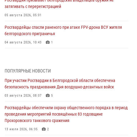
затягивать с перерегистрацией
05 августа 2026, 05:01
Росгвардейцы спасли раненого при атаке FPV-дрона ВСУ жителя
белгородского приграничья
04 августа 2026, 10:43
1
За неделю белгородские росгвардейцы пресекли свыше 130
правонарушений
04 августа 2026, 06:03
ПОПУЛЯРНЫЕ НОВОСТИ
При участии Росгвардии в Белгородской области обеспечена
Сотрудники Росгвардии задержали подозреваемую в краже
безопасность празднования Дня воздушно-десантных войск
товаров из гипермаркета в Белгороде
03 августа 2026, 08:07
5
03 августа 2026, 13:29
Росгвардейцы обеспечили охрану общественного порядка в период
«Я расскажу вам о Герое»: история подполковника милиции в
проведения мероприятий посвящённых 83 годовщине
отставке Виктора Хайрулика (видео)
Прохоровского танкового сражения
03 августа 2026, 10:37
1
13 июля 2026, 06:35
2
Росгвардейцы провели занятия с участницами военно-исторических