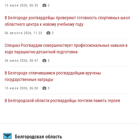
Заместитель директора Росгвардии генерал-полковник Владислав
13 июля 2026, 06:35
2
Ершов поздравил военнослужащих и сотрудников ведомства с
В Белгороде росгвардейцы проверяют готовность спортивных школ
Днем физкультурника
областного центра к новому учебному году
08 августа 2026, 14:32
06 августа 2026, 11:23
3
Росгвардейцы оказали адресную помощь жителям Луганской
Спецназ Росгвардии совершенствует профессиональные навыки в
Народной Республики
ходе парашютно-десантной подготовки
07 августа 2026, 16:37
26 июля 2026, 08:47
5
В Белгороде отличившимся росгвардейцам вручены
государственные награды
15 июля 2026, 06:00
3
В Белгородской области росгвардейцы почтили память героев
Курской битвы в 83-ю годовщину Прохоровского сражения
12 июля 2026, 13:41
3
Сотрудник СОБР «Белогор» Росгвардии рассказал о физической
подготовке спецподразделения в эфире радио «России - Белгород»
Белгородская область