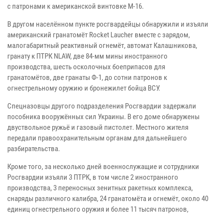
с патронами к американской винтовке М-16.
В другом населённом пункте росгвардейцы обнаружили и изъяли
американский гранатомёт Rocket Laucher вместе с зарядом,
малогабаритный реактивный огнемёт, автомат Калашникова,
гранату к ПТРК NLAW, две 84-мм мины иностранного
производства, шесть осколочных боеприпасов для
гранатомётов, две гранаты Ф-1, до сотни патронов к
огнестрельному оружию и бронежилет бойца ВСУ.
Спецназовцы другого подразделения Росгвардии задержали
пособника вооружённых сил Украины. В его доме обнаружены
двуствольное ружьё и газовый пистолет. Местного жителя
передали правоохранительным органам для дальнейшего
разбирательства.
Кроме того, за несколько дней военнослужащие и сотрудники
Росгвардии изъяли 3 ПТРК, в том числе 2 иностранного
производства, 3 переносных зенитных ракетных комплекса,
снаряды различного калибра, 24 гранатомёта и огнемёт, около 40
единиц огнестрельного оружия и более 11 тысяч патронов,