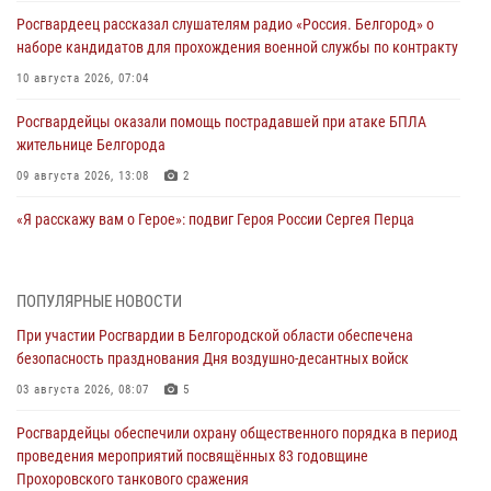
Росгвардеец рассказал слушателям радио «Россия. Белгород» о
наборе кандидатов для прохождения военной службы по контракту
10 августа 2026, 07:04
Росгвардейцы оказали помощь пострадавшей при атаке БПЛА
жительнице Белгорода
09 августа 2026, 13:08
2
«Я расскажу вам о Герое»: подвиг Героя России Сергея Перца
(видео)
09 августа 2026, 11:49
1
ПОПУЛЯРНЫЕ НОВОСТИ
Росгвардейцы в зоне СВО передали подарки детям и помогли
При участии Росгвардии в Белгородской области обеспечена
нуждающимся гражданам
безопасность празднования Дня воздушно-десантных войск
09 августа 2026, 11:44
03 августа 2026, 08:07
5
«Росгвардия. Вехи истории»: первая антитеррористическая
Росгвардейцы обеспечили охрану общественного порядка в период
операция войск правопорядка
проведения мероприятий посвящённых 83 годовщине
08 августа 2026, 14:39
1
Прохоровского танкового сражения