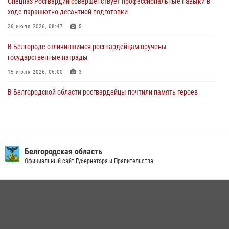
Спецназ Росгвардии совершенствует профессиональные навыки в
ходе парашютно-десантной подготовки
В Алексеевском округе росгвардейцы пресекли условное
проникновение в детский лагерь «Солнышко»
26 июля 2026, 08:47
5
07 августа 2026, 07:39
1
В Белгороде отличившимся росгвардейцам вручены
государственные награды
15 июля 2026, 06:00
3
В Белгородской области росгвардейцы почтили память героев
Курской битвы в 83-ю годовщину Прохоровского сражения
12 июля 2026, 13:41
3
Сотрудник СОБР «Белогор» Росгвардии рассказал о физической
подготовке спецподразделения в эфире радио «России - Белгород»
Белгородская область
Официальный сайт Губернатора и Правительства
22 июля 2026, 14:36
Белгородские росгвардейцы задержали рецидивиста за попытку
кражи из магазина
14 июля 2026, 07:13
В Белгороде росгвардейцы приняли участие в круглом столе с