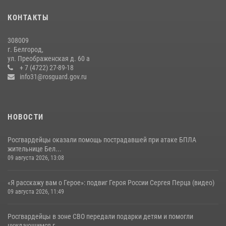
представителем Российского общества «Знание»
КОНТАКТЫ
17 июля 2026, 07:10
308009
Росгвардейцы провели урок безопасности для воспитанников
г. Белгород,
Старооскольского военно-патриотического клуба
ул. Преображенская д. 60 а
+ 7 (4722) 27-89-18
10 июля 2026, 06:30
info31@rosguard.gov.ru
НОВОСТИ
Росгвардейцы оказали помощь пострадавшей при атаке БПЛА
жительнице Бел...
09 августа 2026, 13:08
«Я расскажу вам о Герое»: подвиг Героя России Сергея Перца (видео)
09 августа 2026, 11:49
Росгвардейцы в зоне СВО передали подарки детям и помогли
нуждающимся г...