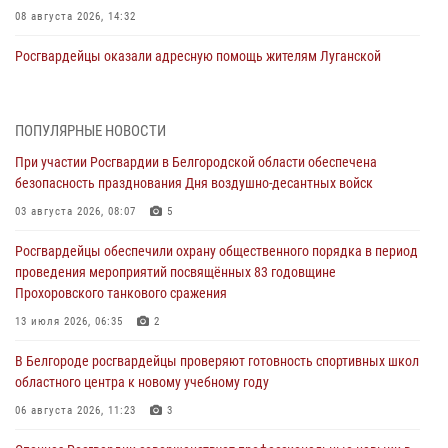
08 августа 2026, 14:32
Росгвардейцы оказали адресную помощь жителям Луганской
Народной Республики
07 августа 2026, 16:37
ПОПУЛЯРНЫЕ НОВОСТИ
Генерал-полковник Олег Плохой поздравил специалистов
При участии Росгвардии в Белгородской области обеспечена
организационно-штатных подразделений Росгвардии с
безопасность празднования Дня воздушно-десантных войск
профессиональным праздником
03 августа 2026, 08:07
5
07 августа 2026, 16:32
Росгвардейцы обеспечили охрану общественного порядка в период
В Белгородской области продолжаются межведомственные
проведения мероприятий посвящённых 83 годовщине
проверки объектов образования с участием Росгвардии к новому
Прохоровского танкового сражения
учебному году
13 июля 2026, 06:35
2
07 августа 2026, 16:08
6
В Белгороде росгвардейцы проверяют готовность спортивных школ
Руководитель управления вневедомственной охраны Росгвардии
областного центра к новому учебному году
по Белгородской области принял участие во Всероссийском
совещании-семинаре в Нижнем Новгороде (видео)
06 августа 2026, 11:23
3
07 августа 2026, 15:42
8
1