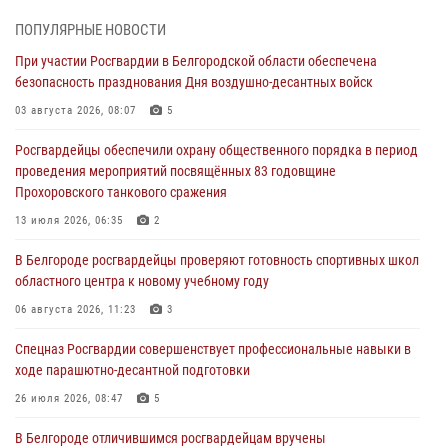
культуры в жизни росгвардейцев
ПОПУЛЯРНЫЕ НОВОСТИ
07 августа 2026, 06:19
При участии Росгвардии в Белгородской области обеспечена
безопасность празднования Дня воздушно-десантных войск
Подвиги героев‑росгвардейцев увековечили в новой музейной
экспозиции белгородского музея‑диорамы «Курская битва.
03 августа 2026, 08:07
5
Белгородское направление»
Росгвардейцы обеспечили охрану общественного порядка в период
06 августа 2026, 12:05
3
проведения мероприятий посвящённых 83 годовщине
Прохоровского танкового сражения
В Белгороде росгвардейцы проверяют готовность спортивных школ
областного центра к новому учебному году
13 июля 2026, 06:35
2
06 августа 2026, 11:23
3
В Белгороде росгвардейцы проверяют готовность спортивных школ
областного центра к новому учебному году
Росгвардия обеспечила общественную безопасность празднования
83-й годовщины освобождения г. Белгорода от немецко -
06 августа 2026, 11:23
3
фашистких захватчиков
Спецназ Росгвардии совершенствует профессиональные навыки в
06 августа 2026, 06:54
3
ходе парашютно-десантной подготовки
Офицеры Росгвардии и ветераны войск правопорядка почтили
26 июля 2026, 08:47
5
память генерала армии Ивана Кирилловича Яковлева
В Белгороде отличившимся росгвардейцам вручены
05 августа 2026, 17:12
2