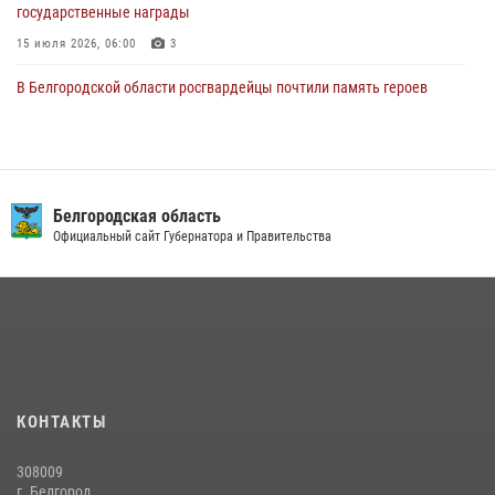
государственные награды
15 июля 2026, 06:00
3
В Белгородской области росгвардейцы почтили память героев
Курской битвы в 83-ю годовщину Прохоровского сражения
12 июля 2026, 13:41
3
В Белгороде инспектор ГИБДД провела с сотрудниками Росгвардии
беседу по профилактике аварийности
Белгородская область
Официальный сайт Губернатора и Правительства
09 июля 2026, 10:07
Сотрудник СОБР «Белогор» Росгвардии рассказал о физической
подготовке спецподразделения в эфире радио «России - Белгород»
22 июля 2026, 14:36
Белгородские росгвардейцы задержали рецидивиста за попытку
кражи из магазина
КОНТАКТЫ
14 июля 2026, 07:13
308009
В Белгороде росгвардейцы приняли участие в круглом столе с
г. Белгород,