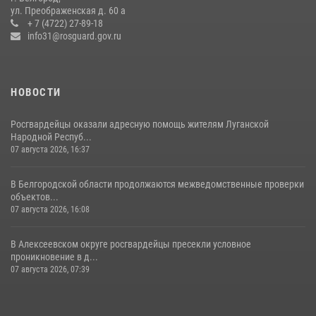
представителем Российского общества «Знание»
ул. Преображенская д. 60 а
+ 7 (4722) 27-89-18
17 июля 2026, 07:10
info31@rosguard.gov.ru
НОВОСТИ
Росгвардейцы оказали адресную помощь жителям Луганской
Народной Респуб...
07 августа 2026, 16:37
В Белгородской области продолжаются межведомственные проверки
объектов...
07 августа 2026, 16:08
В Алексеевском округе росгвардейцы пресекли условное
проникновение в д...
07 августа 2026, 07:39