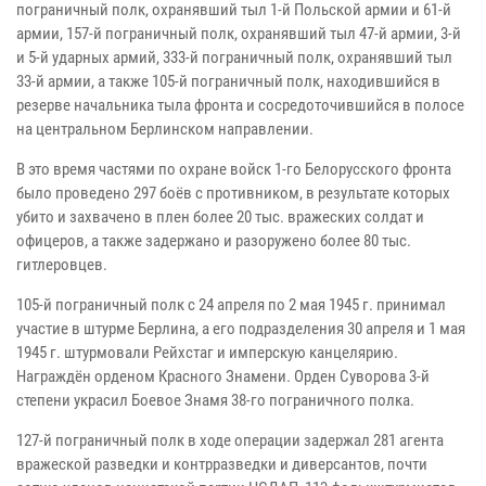
пограничный полк, охранявший тыл 1-й Польской армии и 61-й
армии, 157-й пограничный полк, охранявший тыл 47-й армии, 3-й
и 5-й ударных армий, 333-й пограничный полк, охранявший тыл
33-й армии, а также 105-й пограничный полк, находившийся в
резерве начальника тыла фронта и сосредоточившийся в полосе
на центральном Берлинском направлении.
В это время частями по охране войск 1-го Белорусского фронта
было проведено 297 боёв с противником, в результате которых
убито и захвачено в плен более 20 тыс. вражеских солдат и
офицеров, а также задержано и разоружено более 80 тыс.
гитлеровцев.
105-й пограничный полк с 24 апреля по 2 мая 1945 г. принимал
участие в штурме Берлина, а его подразделения 30 апреля и 1 мая
1945 г. штурмовали Рейхстаг и имперскую канцелярию.
Награждён орденом Красного Знамени. Орден Суворова 3-й
степени украсил Боевое Знамя 38-го пограничного полка.
127-й пограничный полк в ходе операции задержал 281 агента
вражеской разведки и контрразведки и диверсантов, почти