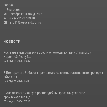
308009
В Белгороде росгвардейцы приняли участие в круглом столе с
г. Белгород,
представителем Российского общества «Знание»
ул. Преображенская д. 60 а
+ 7 (4722) 27-89-18
17 июля 2026, 07:10
info31@rosguard.gov.ru
НОВОСТИ
Росгвардейцы оказали адресную помощь жителям Луганской
Народной Респуб...
07 августа 2026, 16:37
В Белгородской области продолжаются межведомственные проверки
объектов...
07 августа 2026, 16:08
В Алексеевском округе росгвардейцы пресекли условное
проникновение в д...
07 августа 2026, 07:39