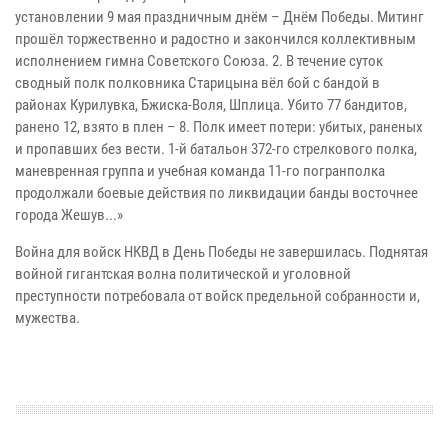
установлении 9 мая праздничным днём – Днём Победы. Митинг
прошёл торжественно и радостно и закончился коллективным
исполнением гимна Советского Союза. 2. В течение суток
сводный полк полковника Старицына вёл бой с бандой в
районах Курилувка, Бжиска-Воля, Шплица. Убито 77 бандитов,
ранено 12, взято в плен – 8. Полк имеет потери: убитых, раненых
и пропавших без вести. 1-й батальон 372-го стрелкового полка,
маневренная группа и учебная команда 11-го погранполка
продолжали боевые действия по ликвидации банды восточнее
города Жешув...»
Война для войск НКВД в День Победы не завершилась. Поднятая
войной гигантская волна политической и уголовной
преступности потребовала от войск предельной собранности и,
мужества.