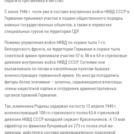
обратить противника в бегство.
С июня 1946 г. полк уже в составе внутренних войск НКВД СССР в
Германии принимал участие в охране общественного порядка,
важных государственных объектов, а также в перевозке
специальных грузов на территории ГДР.
Помимо управления войск НКВД по охране тыла 1-го
Белорусского фронта, на территории Германии в охране тыла
советской армии принимали участие 57-я, 58-я и 63-я стрелковые
дивизии внутренних войск НКВД СССР. Сотнями они
вылавливали по лесам и населённым пунктам бывших
военнослужащих германской армии. Но иногда попадались
фигуры более значимые – шпионы, скрывающиеся власовцы,
члены нацистской партии и сотрудники административных
органов прежней Германии.
Так, изменника Родины задержал на посту 13 апреля 1945 г.
военнослужащий 108-го стрелкового полка 63-й стрелковой
дивизии НКВД СССР младший сержант Красильников. А 13 мая
ефрейтор по фамилии Кучерявый из 273-го полка этой же
дивизии, действуя в составе разведывательно-поисковой