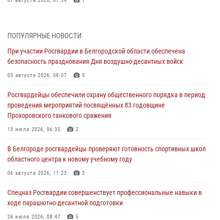
07 августа 2026, 07:39
1
Белгородским радиослушателям рассказали о роли физической
культуры в жизни росгвардейцев
ПОПУЛЯРНЫЕ НОВОСТИ
07 августа 2026, 06:19
При участии Росгвардии в Белгородской области обеспечена
безопасность празднования Дня воздушно-десантных войск
Подвиги героев‑росгвардейцев увековечили в новой музейной
экспозиции белгородского музея‑диорамы «Курская битва.
03 августа 2026, 08:07
5
Белгородское направление»
Росгвардейцы обеспечили охрану общественного порядка в период
06 августа 2026, 12:05
3
проведения мероприятий посвящённых 83 годовщине
Прохоровского танкового сражения
В Белгороде росгвардейцы проверяют готовность спортивных школ
областного центра к новому учебному году
13 июля 2026, 06:35
2
06 августа 2026, 11:23
3
В Белгороде росгвардейцы проверяют готовность спортивных школ
областного центра к новому учебному году
Росгвардия обеспечила общественную безопасность празднования
83-й годовщины освобождения г. Белгорода от немецко -
06 августа 2026, 11:23
3
фашистких захватчиков
Спецназ Росгвардии совершенствует профессиональные навыки в
06 августа 2026, 06:54
3
ходе парашютно-десантной подготовки
Офицеры Росгвардии и ветераны войск правопорядка почтили
26 июля 2026, 08:47
5