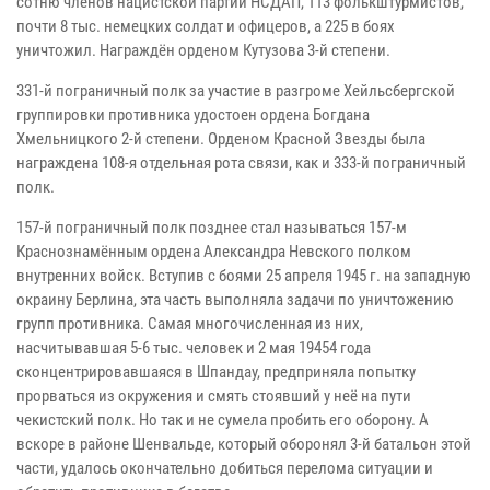
сотню членов нацистской партии НСДАП, 113 фолькштурмистов,
почти 8 тыс. немецких солдат и офицеров, а 225 в боях
уничтожил. Награждён орденом Кутузова 3-й степени.
331-й пограничный полк за участие в разгроме Хейльсбергской
группировки противника удостоен ордена Богдана
Хмельницкого 2-й степени. Орденом Красной Звезды была
награждена 108-я отдельная рота связи, как и 333-й пограничный
полк.
157-й пограничный полк позднее стал называться 157-м
Краснознамённым ордена Александра Невского полком
внутренних войск. Вступив с боями 25 апреля 1945 г. на западную
окраину Берлина, эта часть выполняла задачи по уничтожению
групп противника. Самая многочисленная из них,
насчитывавшая 5-6 тыс. человек и 2 мая 19454 года
сконцентрировавшаяся в Шпандау, предприняла попытку
прорваться из окружения и смять стоявший у неё на пути
чекистский полк. Но так и не сумела пробить его оборону. А
вскоре в районе Шенвальде, который оборонял 3-й батальон этой
части, удалось окончательно добиться перелома ситуации и