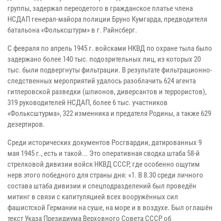
группы, задержал переодетого в гражданское платье члена
НСДАП генерал-майора полиции Бруно Кумгарда, предводителя
батальона «Фольксштурм» в г. Райнсберг.
С февраля по апрель 1945 г. войсками НКВД по охране тыла было
задержано более 140 тыс. подозрительных лиц, из которых 20
тыс. были подвергнуты фильтрации. В результате фильтрационно-
следственных мероприятий удалось разоблачить 624 агента
гитлеровской разведки (шпионов, диверсантов и террористов),
319 руководителей НСДАП, более 6 тыс. участников
«Фольксштурма», 322 изменника и предателя Родины, а также 629
дезертиров.
Среди исторических документов Росгвардии, датированных 9
мая 1945 г., есть и такой... Это оперативная сводка штаба 58-й
стрелковой дивизии войск НКВД СССР, где особенно ощутим
нерв этого победного для страны дня: «1. В 8.30 среди личного
состава штаба дивизии и спецподразделений был проведён
митинг в связи с капитуляцией всех вооружённых сил
фашистской Германии на суше, на море и в воздухе. Был оглашён
текст Указа Президиума Верховного Совета СССР об