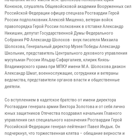
Конюков, слушатель Общевойсковой академии Вооруженных сил
Российской Федерации офицер спецназа Росгвардии Герой
России подполковник Алексей Мищенко, ветеран войск
правопорядка Герой России полковник в отставке Александр
Никишин, депутат Государственной Думы Федерального
Собрания РФ Александр Шолохов - внук писателя Михаила
Шолохова, Генеральный директор Музея Победы Александр
Школьник, представитель Центрального духовного управления
мусульман России Ильдар Сафаргалиев, клирик Князь-
Владимирского храма при МПКУ имени М.А. Шолохова диакон
Александр Шмат, военнослужащие, сотрудники и ветераны
ведомства, представители органов власти и общественные
деятели.
Со вступлением в кадетское братство от имени директора
Росгвардии генерала армии Виктора Золотова и от себя лично
юных защитников Отечества поздравил начальник Главного
управления сил специального назначения Росгвардии Герой
Российской Федерации генерал-лейтенант Павел Индык. Он
подчеркнул, что торжественная клятва – обещание верности и