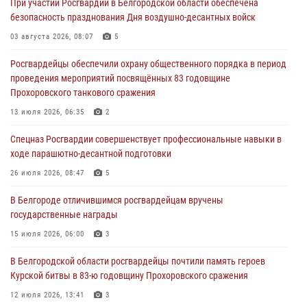
При участии Росгвардии в Белгородской области обеспечена
сборов «Армата» в Белгородской области
безопасность празднования Дня воздушно-десантных войск
03 августа 2026, 10:12
1
03 августа 2026, 08:07
5
При участии Росгвардии в Белгородской области обеспечена
Росгвардейцы обеспечили охрану общественного порядка в период
безопасность празднования Дня воздушно-десантных войск
проведения мероприятий посвящённых 83 годовщине
03 августа 2026, 08:07
5
Прохоровского танкового сражения
«Росгвардия. Вехи истории»: специальные моторизованные части
13 июля 2026, 06:35
2
внутренних войск в послевоенные десятилетия (видео)
Спецназ Росгвардии совершенствует профессиональные навыки в
02 августа 2026, 07:10
1
ходе парашютно-десантной подготовки
Росгвардейцы оказали помощь пострадавшему в результате атаки
26 июля 2026, 08:47
5
FPV-дрона ВСУ в Белгородской области
В Белгороде отличившимся росгвардейцам вручены
01 августа 2026, 16:43
государственные награды
15 июля 2026, 06:00
3
В Белгородской области росгвардейцы почтили память героев
Курской битвы в 83-ю годовщину Прохоровского сражения
12 июля 2026, 13:41
3