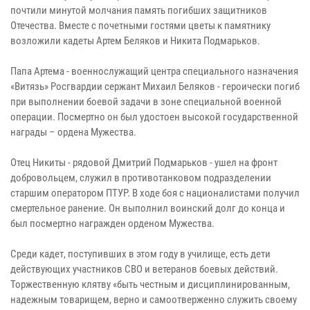
почтили минутой молчания память погибших защитников
Отечества. Вместе с почетными гостями цветы к памятнику
возложили кадеты Артем Беляков и Никита Подмарьков.
Папа Артема - военнослужащий центра специального назначения
«Витязь» Росгвардии сержант Михаил Беляков - героически погиб
при выполнении боевой задачи в зоне специальной военной
операции. Посмертно он был удостоен высокой государственной
награды – ордена Мужества.
Отец Никиты - рядовой Дмитрий Подмарьков - ушел на фронт
добровольцем, служил в противотанковом подразделении
старшим оператором ПТУР. В ходе боя с националистами получил
смертельное ранение. Он выполнил воинский долг до конца и
был посмертно награжден орденом Мужества.
Среди кадет, поступивших в этом году в училище, есть дети
действующих участников СВО и ветеранов боевых действий.
Торжественную клятву «быть честным и дисциплинированным,
надежным товарищем, верно и самоотверженно служить своему