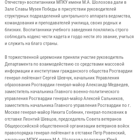
Отечеству» воспитанники МПКУ имени М.А. Шолохова дали в
Зале Славы Музея Победы в присутствии руководителей
структурных подразделений центрального аппарата ведомства,
командования и преподавателей училища, своих родных и
близких. Воспитанники учебного заведения поклялись строго
соблюдать кодекс чести кадета и гордо нести это звание, учиться
и служить на благо страны.
В торжественной церемонии приняли участие руководитель
Департамента по взаимодействию со средствами массовой
информации и институтами гражданского общества Росгвардии
генерал-лейтенант Сергей Шевчук, начальник Управления
образования Росгвардии генерал-майор Александр Медведев,
заместитель начальника Главного военно-политического
управления Росгвардии генерал-майор Алексей Сальников,
заместитель начальника Главного управления Росгвардии по г.
Москве генерал-майор Никита Собянин, генерал-полковник в
отставке Леонтий Шевцов, председатель Совета ветеранов
Общероссийской общественной организации ветеранов войск
правопорядка генерал-лейтенант в отставке Петр Ровенский,
начальник МПКУ имени М.А. Шолохова полковник Юрий