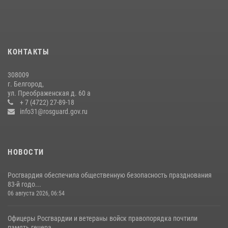
17 июля 2026, 07:10
Белгородский росгвардеец стал победителем юбилейного
чемпионата войск национальной гвардии Российской Федерации по
КОНТАКТЫ
боксу
07 июля 2026, 16:59
308009
г. Белгород,
Росгвардейцы провели урок безопасности для воспитанников
ул. Преображенская д. 60 а
Старооскольского военно-патриотического клуба
+ 7 (4722) 27-89-18
info31@rosguard.gov.ru
10 июля 2026, 06:30
НОВОСТИ
Росгвардия обеспечила общественную безопасность празднования
83-й годо...
06 августа 2026, 06:54
Офицеры Росгвардии и ветераны войск правопорядка почтили
память генера...