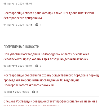
05 августа 2026, 05:01
Росгвардейцы спасли раненого при атаке FPV-дрона ВСУ жителя
белгородского приграничья
04 августа 2026, 10:43
1
За неделю белгородские росгвардейцы пресекли свыше 130
правонарушений
04 августа 2026, 06:03
ПОПУЛЯРНЫЕ НОВОСТИ
При участии Росгвардии в Белгородской области обеспечена
Сотрудники Росгвардии задержали подозреваемую в краже
безопасность празднования Дня воздушно-десантных войск
товаров из гипермаркета в Белгороде
03 августа 2026, 08:07
5
03 августа 2026, 13:29
Росгвардейцы обеспечили охрану общественного порядка в период
«Я расскажу вам о Герое»: история подполковника милиции в
проведения мероприятий посвящённых 83 годовщине
отставке Виктора Хайрулика (видео)
Прохоровского танкового сражения
03 августа 2026, 10:37
1
13 июля 2026, 06:35
2
Росгвардейцы провели занятия с участницами военно-исторических
Спецназ Росгвардии совершенствует профессиональные навыки в
сборов «Армата» в Белгородской области