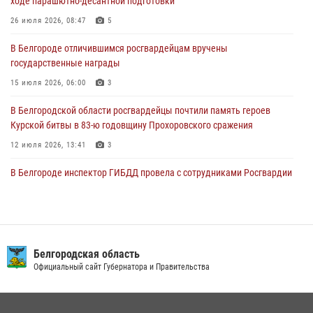
ходе парашютно-десантной подготовки
03 августа 2026, 10:12
1
26 июля 2026, 08:47
5
При участии Росгвардии в Белгородской области обеспечена
В Белгороде отличившимся росгвардейцам вручены
безопасность празднования Дня воздушно-десантных войск
государственные награды
03 августа 2026, 08:07
5
15 июля 2026, 06:00
3
В Белгородской области росгвардейцы почтили память героев
Курской битвы в 83-ю годовщину Прохоровского сражения
12 июля 2026, 13:41
3
В Белгороде инспектор ГИБДД провела с сотрудниками Росгвардии
беседу по профилактике аварийности
09 июля 2026, 10:07
Сотрудник СОБР «Белогор» Росгвардии рассказал о физической
подготовке спецподразделения в эфире радио «России - Белгород»
Белгородская область
Официальный сайт Губернатора и Правительства
22 июля 2026, 14:36
В Белгороде росгвардейцы приняли участие в круглом столе с
представителем Российского общества «Знание»