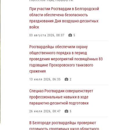
пресекли условное проникновение в детский
лагерь «Солнышко»
При участии Росгвардии в Белгородской
области обеспечена безопасность
07 августа 2026, 07:39
1
празднования Дня воздушно-десантных
Белгородским радиослушателям рассказали
войск
о роли физической культуры в жизни
03 августа 2026, 08:07
5
росгвардейцев
Росгвардейцы обеспечили охрану
07 августа 2026, 06:19
общественного порядка в период
Подвиги героев‑росгвардейцев увековечили
проведения мероприятий посвящённых 83
в новой музейной экспозиции белгородского
годовщине Прохоровского танкового
музея‑диорамы «Курская битва.
сражения
Белгородское направление»
13 июля 2026, 06:35
2
06 августа 2026, 12:05
3
Спецназ Росгвардии совершенствует
В Белгороде росгвардейцы проверяют
профессиональные навыки в ходе
готовность спортивных школ областного
парашютно-десантной подготовки
центра к новому учебному году
26 июля 2026, 08:47
5
06 августа 2026, 11:23
3
В Белгороде росгвардейцы проверяют
Росгвардия обеспечила общественную
готовность спортивных школ областного