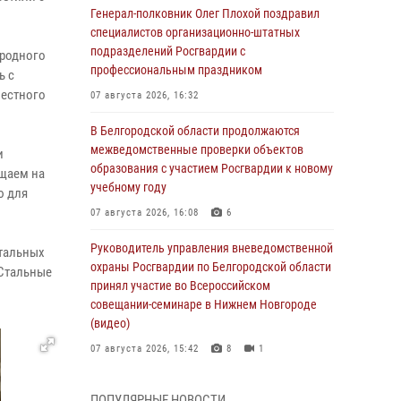
Генерал-полковник Олег Плохой поздравил
специалистов организационно-штатных
подразделений Росгвардии с
ародного
профессиональным праздником
ь с
местного
07 августа 2026, 16:32
В Белгородской области продолжаются
межведомственные проверки объектов
и
образования с участием Росгвардии к новому
ищаем на
учебному году
ю для
07 августа 2026, 16:08
6
Руководитель управления вневедомственной
тальных
охраны Росгвардии по Белгородской области
 Стальные
принял участие во Всероссийском
совещании-семинаре в Нижнем Новгороде
(видео)
07 августа 2026, 15:42
8
1
В Алексеевском округе росгвардейцы
ПОПУЛЯРНЫЕ НОВОСТИ