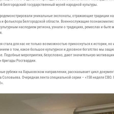
ей Белгородский государственный музей народной культуры.
родемонстрировали уникальные экспонаты, отражающие традиции н
а и фольклора Белгородской области. Военнослужащие познакомилис
культурным наследием региона, узнали о традициях, ремеслах и быте 
я.
я стала для нас не только возможностью прикоснуться к истории, но 
нием о том, какое большое культурное и духовное богатство мы защ
ле. Подобные мероприятия, безусловно, дают значительную мотиваци
» бригады Росгвардии.
ые рубежи на Харьковском направлении, рассказывает цикл докумен
 Соловьева. Очередная лента специальной серии – «158 неделя СВО.
1».