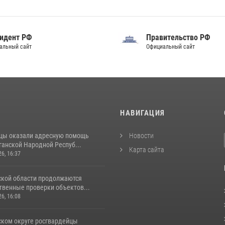
идент РФ
Правительство РФ
альный сайт
Официальный сайт
И
НАВИГАЦИЯ
цы оказали адресную помощь
Новости
ганской Народной Респуб...
Карта сайта
26, 16:37
ской области продолжаются
венные проверки объектов...
26, 16:08
ском округе росгвардейцы