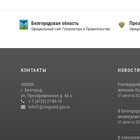
Белгородская область
През
Официальный сайт Губернатора и Правительства
Офици
КОНТАКТЫ
НОВОСТ
308009
Росгвардей
г. Белгород,
жителям Лу
ул. Преображенская д. 60 а
07 августа 20
+ 7 (4722) 27-89-18
info31@rosguard.gov.ru
В Белгород
межведомст
07 августа 20
В Алексеев