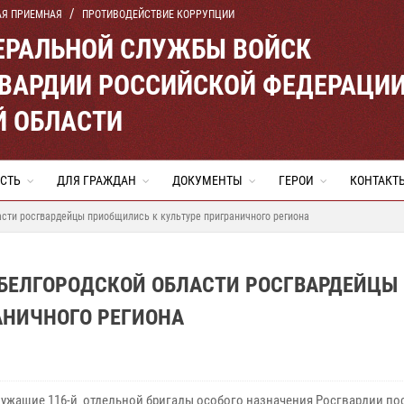
АЯ ПРИЕМНАЯ
ПРОТИВОДЕЙСТВИЕ КОРРУПЦИИ
ЕРАЛЬНОЙ СЛУЖБЫ ВОЙСК
ВАРДИИ РОССИЙСКОЙ ФЕДЕРАЦИ
Й ОБЛАСТИ
СТЬ
ДЛЯ ГРАЖДАН
ДОКУМЕНТЫ
ГЕРОИ
КОНТАКТ
сти росгвардейцы приобщились к культуре приграничного региона
БЕЛГОРОДСКОЙ ОБЛАСТИ РОСГВАРДЕЙЦЫ
АНИЧНОГО РЕГИОНА
ужащие 116-й отдельной бригады особого назначения Росгвардии по