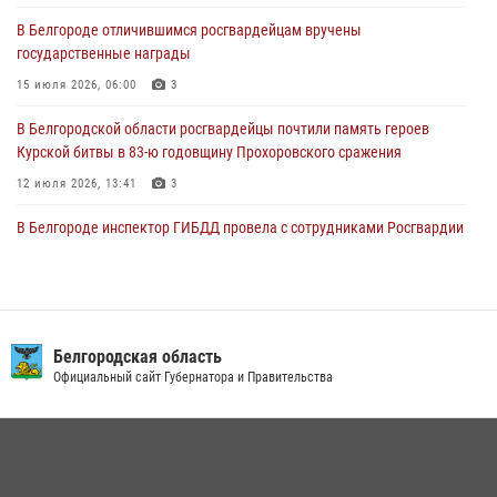
При участии Росгвардии в Белгородской области обеспечена
В Белгороде отличившимся росгвардейцам вручены
безопасность празднования Дня воздушно-десантных войск
государственные награды
03 августа 2026, 08:07
5
15 июля 2026, 06:00
3
В Белгородской области росгвардейцы почтили память героев
Курской битвы в 83-ю годовщину Прохоровского сражения
12 июля 2026, 13:41
3
В Белгороде инспектор ГИБДД провела с сотрудниками Росгвардии
беседу по профилактике аварийности
09 июля 2026, 10:07
Сотрудник СОБР «Белогор» Росгвардии рассказал о физической
подготовке спецподразделения в эфире радио «России - Белгород»
Белгородская область
Официальный сайт Губернатора и Правительства
22 июля 2026, 14:36
В Белгороде росгвардейцы приняли участие в круглом столе с
представителем Российского общества «Знание»
17 июля 2026, 07:10