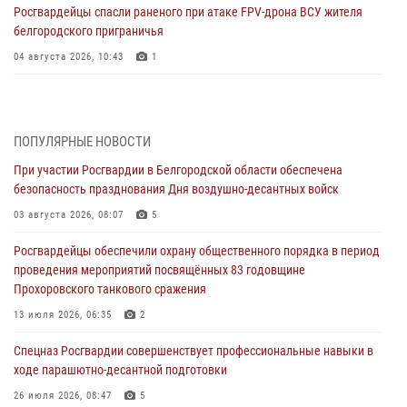
Росгвардейцы спасли раненого при атаке FPV-дрона ВСУ жителя
белгородского приграничья
04 августа 2026, 10:43
1
За неделю белгородские росгвардейцы пресекли свыше 130
правонарушений
04 августа 2026, 06:03
ПОПУЛЯРНЫЕ НОВОСТИ
При участии Росгвардии в Белгородской области обеспечена
Сотрудники Росгвардии задержали подозреваемую в краже
безопасность празднования Дня воздушно-десантных войск
товаров из гипермаркета в Белгороде
03 августа 2026, 08:07
5
03 августа 2026, 13:29
Росгвардейцы обеспечили охрану общественного порядка в период
«Я расскажу вам о Герое»: история подполковника милиции в
проведения мероприятий посвящённых 83 годовщине
отставке Виктора Хайрулика (видео)
Прохоровского танкового сражения
03 августа 2026, 10:37
1
13 июля 2026, 06:35
2
Росгвардейцы провели занятия с участницами военно-исторических
Спецназ Росгвардии совершенствует профессиональные навыки в
сборов «Армата» в Белгородской области
ходе парашютно-десантной подготовки
03 августа 2026, 10:12
1
26 июля 2026, 08:47
5