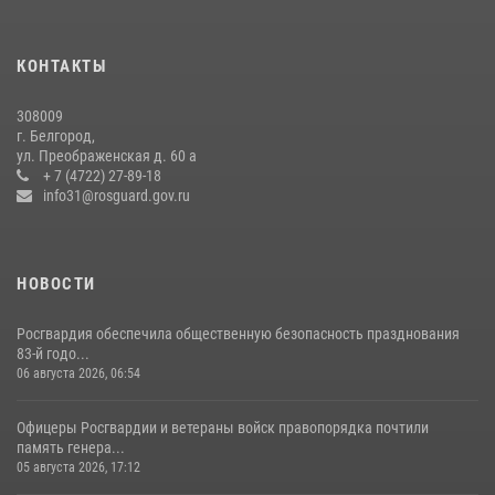
Белгородский росгвардеец стал победителем юбилейного
чемпионата войск национальной гвардии Российской Федерации по
КОНТАКТЫ
боксу
07 июля 2026, 16:59
308009
г. Белгород,
Росгвардейцы провели урок безопасности для воспитанников
ул. Преображенская д. 60 а
Старооскольского военно-патриотического клуба
+ 7 (4722) 27-89-18
info31@rosguard.gov.ru
10 июля 2026, 06:30
НОВОСТИ
Росгвардия обеспечила общественную безопасность празднования
83-й годо...
06 августа 2026, 06:54
Офицеры Росгвардии и ветераны войск правопорядка почтили
память генера...
05 августа 2026, 17:12