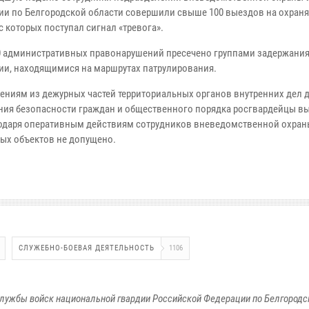
ии по Белгородской области совершили свыше 100 выездов на охран
с которых поступал сигнал «тревога».
 административных правонарушений пресечено группами задержани
ии, находящимися на маршрутах патрулирования.
ениям из дежурных частей территориальных органов внутренних дел 
ния безопасности граждан и общественного порядка росгвардейцы в
годаря оперативным действиям сотрудников вневедомственной охраны
ых объектов не допущено.
СЛУЖЕБНО-БОЕВАЯ ДЕЯТЕЛЬНОСТЬ
1106
лужбы войск национальной гвардии Российской Федерации по Белгородс