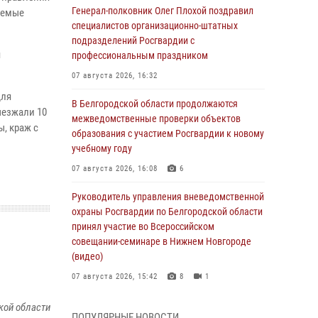
Генерал-полковник Олег Плохой поздравил
яемые
специалистов организационно-штатных
подразделений Росгвардии с
я
профессиональным праздником
07 августа 2026, 16:32
для
В Белгородской области продолжаются
ыезжали 10
межведомственные проверки объектов
, краж c
образования с участием Росгвардии к новому
учебному году
07 августа 2026, 16:08
6
Руководитель управления вневедомственной
охраны Росгвардии по Белгородской области
принял участие во Всероссийском
совещании-семинаре в Нижнем Новгороде
(видео)
07 августа 2026, 15:42
8
1
В Алексеевском округе росгвардейцы
кой области
ПОПУЛЯРНЫЕ НОВОСТИ