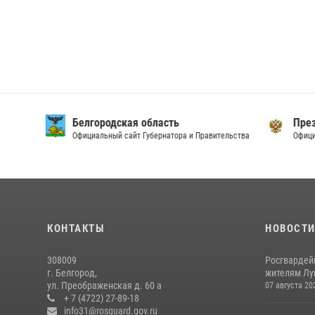
Белгородская область
През
Официальный сайт Губернатора и Правительства
Офици
КОНТАКТЫ
НОВОСТ
308009
Росгвардей
г. Белгород,
жителям Лу
ул. Преображенская д. 60 а
07 августа 20
+ 7 (4722) 27-89-18
info31@rosguard.gov.ru