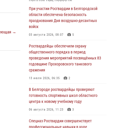
пресекли условное проникновение в детский
лагерь «Солнышко»
При участии Росгвардии в Белгородской
области обеспечена безопасность
07 августа 2026, 07:39
1
празднования Дня воздушно-десантных
Белгородским радиослушателям рассказали
войск
ующая →
о роли физической культуры в жизни
03 августа 2026, 08:07
5
росгвардейцев
Росгвардейцы обеспечили охрану
07 августа 2026, 06:19
общественного порядка в период
Подвиги героев‑росгвардейцев увековечили
проведения мероприятий посвящённых 83
в новой музейной экспозиции белгородского
годовщине Прохоровского танкового
музея‑диорамы «Курская битва.
сражения
Белгородское направление»
13 июля 2026, 06:35
2
06 августа 2026, 12:05
3
В Белгороде росгвардейцы проверяют
В Белгороде росгвардейцы проверяют
готовность спортивных школ областного
готовность спортивных школ областного
центра к новому учебному году
центра к новому учебному году
06 августа 2026, 11:23
3
06 августа 2026, 11:23
3
Спецназ Росгвардии совершенствует
Росгвардия обеспечила общественную
профессиональные навыки в ходе