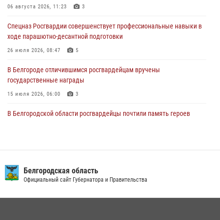
83-й годовщины освобождения г. Белгорода от немецко -
06 августа 2026, 11:23
3
фашистких захватчиков
Спецназ Росгвардии совершенствует профессиональные навыки в
06 августа 2026, 06:54
3
ходе парашютно-десантной подготовки
Офицеры Росгвардии и ветераны войск правопорядка почтили
26 июля 2026, 08:47
5
память генерала армии Ивана Кирилловича Яковлева
В Белгороде отличившимся росгвардейцам вручены
05 августа 2026, 17:12
2
государственные награды
15 июля 2026, 06:00
3
В Белгородской области росгвардейцы почтили память героев
Курской битвы в 83-ю годовщину Прохоровского сражения
12 июля 2026, 13:41
3
В Белгороде инспектор ГИБДД провела с сотрудниками Росгвардии
беседу по профилактике аварийности
Белгородская область
Официальный сайт Губернатора и Правительства
09 июля 2026, 10:07
Сотрудник СОБР «Белогор» Росгвардии рассказал о физической
подготовке спецподразделения в эфире радио «России - Белгород»