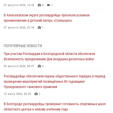
07 августа 2026, 15:42
8
1
В Алексеевском округе росгвардейцы пресекли условное
проникновение в детский лагерь «Солнышко»
07 августа 2026, 07:39
1
Белгородским радиослушателям рассказали о роли физической
культуры в жизни росгвардейцев
ПОПУЛЯРНЫЕ НОВОСТИ
07 августа 2026, 06:19
При участии Росгвардии в Белгородской области обеспечена
безопасность празднования Дня воздушно-десантных войск
Подвиги героев‑росгвардейцев увековечили в новой музейной
экспозиции белгородского музея‑диорамы «Курская битва.
03 августа 2026, 08:07
5
Белгородское направление»
Росгвардейцы обеспечили охрану общественного порядка в период
06 августа 2026, 12:05
3
проведения мероприятий посвящённых 83 годовщине
Прохоровского танкового сражения
В Белгороде росгвардейцы проверяют готовность спортивных школ
областного центра к новому учебному году
13 июля 2026, 06:35
2
06 августа 2026, 11:23
3
В Белгороде росгвардейцы проверяют готовность спортивных школ
областного центра к новому учебному году
Росгвардия обеспечила общественную безопасность празднования