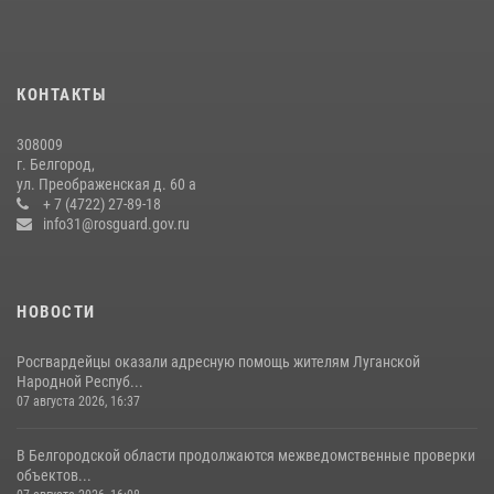
22 июля 2026, 14:36
В Белгороде росгвардейцы приняли участие в круглом столе с
представителем Российского общества «Знание»
КОНТАКТЫ
17 июля 2026, 07:10
308009
Белгородские росгвардейцы задержали рецидивиста за попытку
г. Белгород,
кражи из магазина
ул. Преображенская д. 60 а
+ 7 (4722) 27-89-18
14 июля 2026, 07:13
info31@rosguard.gov.ru
НОВОСТИ
Росгвардейцы оказали адресную помощь жителям Луганской
Народной Респуб...
07 августа 2026, 16:37
В Белгородской области продолжаются межведомственные проверки
объектов...