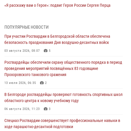
«Я расскажу вам о Герое»: подвиг Героя России Сергея Перца
(видео)
09 августа 2026, 11:49
1
ПОПУЛЯРНЫЕ НОВОСТИ
Росгвардейцы в зоне СВО передали подарки детям и помогли
При участии Росгвардии в Белгородской области обеспечена
нуждающимся гражданам
безопасность празднования Дня воздушно-десантных войск
09 августа 2026, 11:44
03 августа 2026, 08:07
5
«Росгвардия. Вехи истории»: первая антитеррористическая
Росгвардейцы обеспечили охрану общественного порядка в период
операция войск правопорядка
проведения мероприятий посвящённых 83 годовщине
08 августа 2026, 14:39
1
Прохоровского танкового сражения
Заместитель директора Росгвардии генерал-полковник Владислав
13 июля 2026, 06:35
2
Ершов поздравил военнослужащих и сотрудников ведомства с
В Белгороде росгвардейцы проверяют готовность спортивных школ
Днем физкультурника
областного центра к новому учебному году
08 августа 2026, 14:32
06 августа 2026, 11:23
3
Росгвардейцы оказали адресную помощь жителям Луганской
Спецназ Росгвардии совершенствует профессиональные навыки в
Народной Республики
ходе парашютно-десантной подготовки
07 августа 2026, 16:37