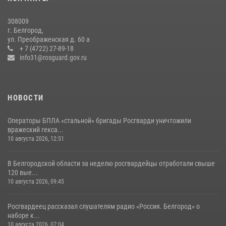
14 июля 2026, 07:13
308009
Росгвардейцы провели занятия с участницами военно-исторических
г. Белгород,
сборов «Армата» в Белгородской области
ул. Преображенская д. 60 а
+ 7 (4722) 27-89-18
03 августа 2026, 10:12
1
info31@rosguard.gov.ru
НОВОСТИ
Операторы БПЛА «стальной» бригады Росгварди уничтожили
вражеский гекса...
10 августа 2026, 12:51
В Белгородской области за неделю росгвардейцы отработали свыше
120 вые...
10 августа 2026, 09:45
Росгвардеец рассказал слушателям радио «Россия. Белгород» о
наборе к...
10 августа 2026, 07:04