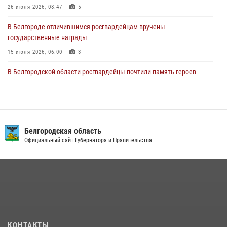
26 июля 2026, 08:47
5
В Белгороде отличившимся росгвардейцам вручены
государственные награды
15 июля 2026, 06:00
3
В Белгородской области росгвардейцы почтили память героев
Курской битвы в 83-ю годовщину Прохоровского сражения
12 июля 2026, 13:41
3
Сотрудник СОБР «Белогор» Росгвардии рассказал о физической
подготовке спецподразделения в эфире радио «России - Белгород»
Белгородская область
Официальный сайт Губернатора и Правительства
22 июля 2026, 14:36
В Белгороде росгвардейцы приняли участие в круглом столе с
представителем Российского общества «Знание»
17 июля 2026, 07:10
Белгородские росгвардейцы задержали рецидивиста за попытку
кражи из магазина
КОНТАКТЫ