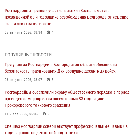
Росгвардейцы приняли участие в акции «Волна памяти»,
посвящённой 83‑й годовщине освобождения Белгорода от немецко
‑фашистских захватчиков
05 августа 2026, 08:34
4
Росгвардия призывает белгородских владельцев оружия не
затягивать с перерегистрацией
ПОПУЛЯРНЫЕ НОВОСТИ
05 августа 2026, 05:01
При участии Росгвардии в Белгородской области обеспечена
безопасность празднования Дня воздушно-десантных войск
Росгвардейцы спасли раненого при атаке FPV-дрона ВСУ жителя
белгородского приграничья
03 августа 2026, 08:07
5
04 августа 2026, 10:43
1
Росгвардейцы обеспечили охрану общественного порядка в период
проведения мероприятий посвящённых 83 годовщине
За неделю белгородские росгвардейцы пресекли свыше 130
Прохоровского танкового сражения
правонарушений
13 июля 2026, 06:35
2
04 августа 2026, 06:03
Спецназ Росгвардии совершенствует профессиональные навыки в
Сотрудники Росгвардии задержали подозреваемую в краже
ходе парашютно-десантной подготовки
товаров из гипермаркета в Белгороде