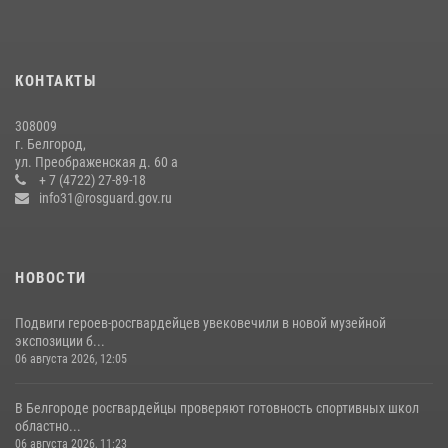
17 июля 2026, 07:10
Белгородский росгвардеец стал победителем юбилейного
чемпионата войск национальной гвардии Российской Федерации по
КОНТАКТЫ
боксу
07 июля 2026, 16:59
308009
г. Белгород,
Росгвардейцы провели урок безопасности для воспитанников
ул. Преображенская д. 60 а
Старооскольского военно-патриотического клуба
+ 7 (4722) 27-89-18
info31@rosguard.gov.ru
10 июля 2026, 06:30
НОВОСТИ
Подвиги героев‑росгвардейцев увековечили в новой музейной
экспозиции б...
06 августа 2026, 12:05
В Белгороде росгвардейцы проверяют готовность спортивных школ
областно...
06 августа 2026, 11:23