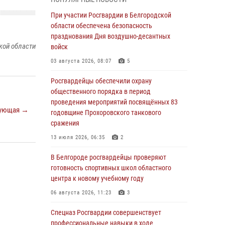
пресекли условное проникновение в детский
лагерь «Солнышко»
При участии Росгвардии в Белгородской
области обеспечена безопасность
07 августа 2026, 07:39
1
празднования Дня воздушно-десантных
кой области
Белгородским радиослушателям рассказали
войск
о роли физической культуры в жизни
03 августа 2026, 08:07
5
росгвардейцев
Росгвардейцы обеспечили охрану
07 августа 2026, 06:19
общественного порядка в период
Подвиги героев‑росгвардейцев увековечили
проведения мероприятий посвящённых 83
ующая →
в новой музейной экспозиции белгородского
годовщине Прохоровского танкового
музея‑диорамы «Курская битва.
сражения
Белгородское направление»
13 июля 2026, 06:35
2
06 августа 2026, 12:05
3
В Белгороде росгвардейцы проверяют
В Белгороде росгвардейцы проверяют
готовность спортивных школ областного
готовность спортивных школ областного
центра к новому учебному году
центра к новому учебному году
06 августа 2026, 11:23
3
06 августа 2026, 11:23
3
Спецназ Росгвардии совершенствует
Росгвардия обеспечила общественную
профессиональные навыки в ходе