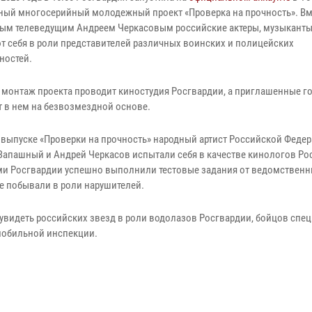
ный многосерийный молодежный проект «Проверка на прочность». Вм
ым телеведущим Андреем Черкасовым российские актеры, музыканты
т себя в роли представителей различных воинских и полицейских
ностей.
 монтаж проекта проводит киностудия Росгвардии, а приглашенные г
т в нем на безвозмездной основе.
 выпуске «Проверки на прочность» народный артист Российской Феде
Запашный и Андрей Черкасов испытали себя в качестве кинологов Ро
ми Росгвардии успешно выполнили тестовые задания от ведомствен
е побывали в роли нарушителей.
увидеть российских звезд в роли водолазов Росгвардии, бойцов спец
мобильной инспекции.