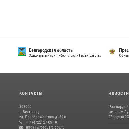
Белгородская область
През
Официальный сайт Губернатора и Правительства
Офици
КОНТАКТЫ
НОВОСТ
308009
Росгвардей
г. Белгород,
жителям Лу
ул. Преображенская д. 60 а
07 августа 20
+ 7 (4722) 27-89-18
info31@rosguard.gov.ru