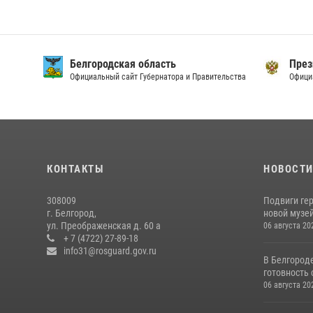
Белгородская область
През
Официальный сайт Губернатора и Правительства
Офици
КОНТАКТЫ
НОВОСТ
308009
Подвиги ге
г. Белгород,
новой музей
ул. Преображенская д. 60 а
06 августа 20
+ 7 (4722) 27-89-18
info31@rosguard.gov.ru
В Белгород
готовность 
06 августа 20