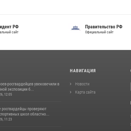
идент РФ
Правительство РФ
альный сайт
Официальный сайт
И
НАВИГАЦИЯ
роев‑росгвардейцев увековечили в
Новости
ной экспозиции б...
Карта сайта
26, 12:05
е росгвардейцы проверяют
спортивных школ областно...
26, 11:23