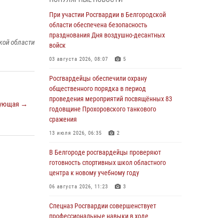
пресекли условное проникновение в детский
лагерь «Солнышко»
При участии Росгвардии в Белгородской
области обеспечена безопасность
07 августа 2026, 07:39
1
празднования Дня воздушно-десантных
кой области
Белгородским радиослушателям рассказали
войск
о роли физической культуры в жизни
03 августа 2026, 08:07
5
росгвардейцев
Росгвардейцы обеспечили охрану
07 августа 2026, 06:19
общественного порядка в период
Подвиги героев‑росгвардейцев увековечили
проведения мероприятий посвящённых 83
ующая →
в новой музейной экспозиции белгородского
годовщине Прохоровского танкового
музея‑диорамы «Курская битва.
сражения
Белгородское направление»
13 июля 2026, 06:35
2
06 августа 2026, 12:05
3
В Белгороде росгвардейцы проверяют
В Белгороде росгвардейцы проверяют
готовность спортивных школ областного
готовность спортивных школ областного
центра к новому учебному году
центра к новому учебному году
06 августа 2026, 11:23
3
06 августа 2026, 11:23
3
Спецназ Росгвардии совершенствует
Росгвардия обеспечила общественную
профессиональные навыки в ходе