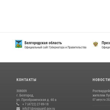
Белгородская область
През
Официальный сайт Губернатора и Правительства
Офици
КОНТАКТЫ
НОВОСТ
308009
Росгвардей
г. Белгород,
жителям Лу
ул. Преображенская д. 60 а
07 августа 20
+ 7 (4722) 27-89-18
info31@rosguard.gov.ru