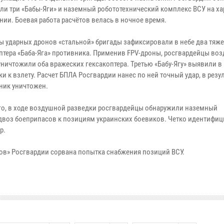
ли три «Бабы-Яги» и наземный робототехнический комплекс ВСУ на х
нии. Боевая работа расчётов велась в ночное время.
ы ударных дронов «стальной» бригады зафиксировали в небе два тяж
птера «Баба-Яга» противника. Применив FPV-дроны, росгвардейцы в
уничтожили оба вражеских гексакоптера. Третью «Бабу-Ягу» выявили в
и к взлету. Расчет БПЛА Росгвардии нанес по ней точный удар, в резул
ник уничтожен.
го, в ходе воздушной разведки росгвардейцы обнаружили наземный
двоз боеприпасов к позициям украинских боевиков. Четко идентифи
р.
в» Росгвардии сорвана попытка снабжения позиций ВСУ.