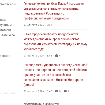
Генерал-полковник Олег Плохой поздравил
арьковском
специалистов организационно-штатных
подразделений Росгвардии с
профессиональным праздником
елых
оздушным
07 августа 2026, 16:32
 момент
В Белгородской области продолжаются
ьтате чего
межведомственные проверки объектов
образования с участием Росгвардии к новому
учебному году
цировав
07 августа 2026, 16:08
6
Руководитель управления вневедомственной
охраны Росгвардии по Белгородской области
принял участие во Всероссийском
совещании-семинаре в Нижнем Новгороде
(видео)
07 августа 2026, 15:42
8
1
В Алексеевском округе росгвардейцы
ПОПУЛЯРНЫЕ НОВОСТИ