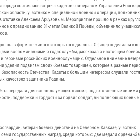
елгорода состоялась встреча кадетов с ветераном Управления Росгвар
ской области, участником специальной военной операции, полковни
в отставке Алексеем Арбузовым. Мероприятие прошло в рамках кругло
ное к празднованию 81-летия Великой Победы, объединило учащихся 4-
ссов.
прошла в формате живого и открытого диалога. Офицер поделился с 
цами воспоминаниями о годах службы, рассказал о настоящем боевом
 и героизме российских военнослужащих. Отдельное внимание ветер
ии уделил подвигам своих боевых товарищей, которые в разные пери
 безопасность Отечества. Кадеты с большим интересом слушали гостя
ных качествах защитника Родины.
ебята передали для военнослужащих письма, подготовленные своими 
ности, поддержки и гордости за подвиг солдат, выполняющих боевые
осгвардии, ветеран боевых действий на Северном Кавказе, участник
семи государственных наград, среди которых: две медали ордена «За