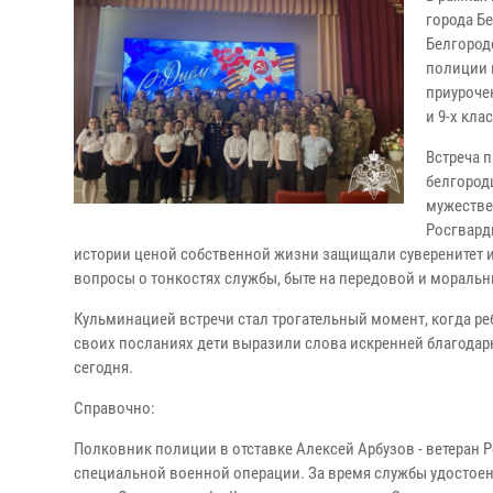
города Б
Белгород
полиции 
приурочен
и 9-х кла
Встреча 
белгород
мужестве
Росгвард
истории ценой собственной жизни защищали суверенитет и
вопросы о тонкостях службы, быте на передовой и мораль
Кульминацией встречи стал трогательный момент, когда р
своих посланиях дети выразили слова искренней благодар
сегодня.
Справочно:
Полковник полиции в отставке Алексей Арбузов - ветеран Р
специальной военной операции. За время службы удостоен 