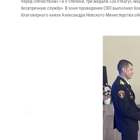
перед Отечеством» I и II степени, три медали «За отвагу», 
безупречную службу». В зоне проведения СВО выполнял бо
благоверного князя Александра Невского Министерства о