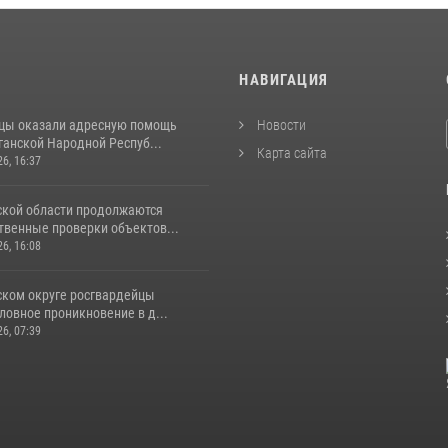
И
НАВИГАЦИЯ
цы оказали адресную помощь
Новости
ганской Народной Респуб...
Карта сайта
26, 16:37
ской области продолжаются
венные проверки объектов...
26, 16:08
ском округе росгвардейцы
ловное проникновение в д...
26, 07:39