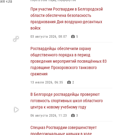
пресекли условное проникновение в детский
чия «За
лагерь «Солнышко»
При участии Росгвардии в Белгородской
области обеспечена безопасность
07 августа 2026, 07:39
1
празднования Дня воздушно-десантных
Белгородским радиослушателям рассказали
войск
о роли физической культуры в жизни
03 августа 2026, 08:07
5
росгвардейцев
Росгвардейцы обеспечили охрану
07 августа 2026, 06:19
общественного порядка в период
Подвиги героев‑росгвардейцев увековечили
проведения мероприятий посвящённых 83
в новой музейной экспозиции белгородского
годовщине Прохоровского танкового
музея‑диорамы «Курская битва.
сражения
Белгородское направление»
13 июля 2026, 06:35
2
06 августа 2026, 12:05
3
В Белгороде росгвардейцы проверяют
В Белгороде росгвардейцы проверяют
готовность спортивных школ областного
готовность спортивных школ областного
центра к новому учебному году
центра к новому учебному году
06 августа 2026, 11:23
3
06 августа 2026, 11:23
3
Спецназ Росгвардии совершенствует
Росгвардия обеспечила общественную
профессиональные навыки в ходе