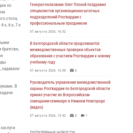
Генерал-полковник Олег Плохой поздравил
дии по
специалистов организационно-штатных
ком
подразделений Росгвардии с
го стола,
профессиональным праздником
х, 6-х, 7-х
07 августа 2026, 16:32
юными
В Белгородской области продолжаются
 братстве,
межведомственные проверки объектов
ан
образования с участием Росгвардии к новому
оды
учебному году
, задавали
07 августа 2026, 16:08
6
Руководитель управления вневедомственной
руками. В
охраны Росгвардии по Белгородской области
 задачи
принял участие во Всероссийском
совещании-семинаре в Нижнем Новгороде
(видео)
07 августа 2026, 15:42
8
1
 заслуги
В Алексеевском округе росгвардейцы
ПОПУЛЯРНЫЕ НОВОСТИ