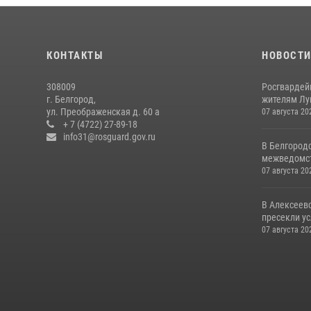
КОНТАКТЫ
НОВОСТ
308009
Росгвардей
г. Белгород,
жителям Лу
ул. Преображенская д. 60 а
07 августа 20
+ 7 (4722) 27-89-18
info31@rosguard.gov.ru
В Белгород
межведомст
07 августа 20
В Алексеев
пресекли ус
07 августа 20