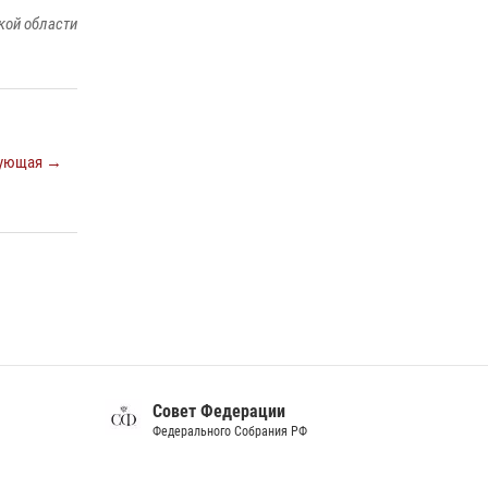
Белгород»
кой области
22 июля 2026, 14:36
В Белгороде росгвардейцы приняли участие
в круглом столе с представителем
Российского общества «Знание»
ующая →
17 июля 2026, 07:10
Белгородские росгвардейцы задержали
рецидивиста за попытку кражи из магазина
14 июля 2026, 07:13
Совет Федерации
Федерального Собрания РФ