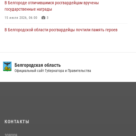
В Белгороде отличившимся росгвардейцам вручены
государственные награды
15 июля 2026, 06:00
3
В Белгородской области росгвардейцы почтили память героев
Курской битвы в 83-ю годовщину Прохоровского сражения
12 июля 2026, 13:41
3
В Белгороде инспектор ГИБДД провела с сотрудниками Росгвардии
беседу по профилактике аварийности
Белгородская область
Официальный сайт Губернатора и Правительства
09 июля 2026, 10:07
Сотрудник СОБР «Белогор» Росгвардии рассказал о физической
подготовке спецподразделения в эфире радио «России - Белгород»
22 июля 2026, 14:36
В Белгороде росгвардейцы приняли участие в круглом столе с
представителем Российского общества «Знание»
КОНТАКТЫ
17 июля 2026, 07:10
308009