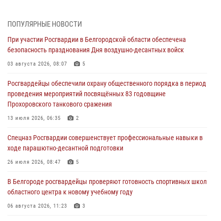
память генерала армии Ивана Кирилловича Яковлева
05 августа 2026, 17:12
2
ПОПУЛЯРНЫЕ НОВОСТИ
При участии Росгвардии в Белгородской области обеспечена
Росгвардейцы приняли участие в акции «Волна памяти»,
безопасность празднования Дня воздушно-десантных войск
посвящённой 83‑й годовщине освобождения Белгорода от немецко
‑фашистских захватчиков
03 августа 2026, 08:07
5
05 августа 2026, 08:34
4
Росгвардейцы обеспечили охрану общественного порядка в период
проведения мероприятий посвящённых 83 годовщине
Росгвардия призывает белгородских владельцев оружия не
Прохоровского танкового сражения
затягивать с перерегистрацией
13 июля 2026, 06:35
2
05 августа 2026, 05:01
Спецназ Росгвардии совершенствует профессиональные навыки в
Росгвардейцы спасли раненого при атаке FPV-дрона ВСУ жителя
ходе парашютно-десантной подготовки
белгородского приграничья
26 июля 2026, 08:47
5
04 августа 2026, 10:43
1
В Белгороде росгвардейцы проверяют готовность спортивных школ
За неделю белгородские росгвардейцы пресекли свыше 130
областного центра к новому учебному году
правонарушений
06 августа 2026, 11:23
3
04 августа 2026, 06:03