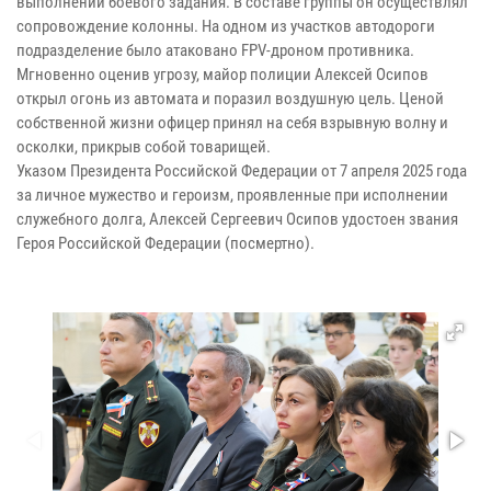
выполнении боевого задания. В составе группы он осуществлял
сопровождение колонны. На одном из участков автодороги
подразделение было атаковано FPV-дроном противника.
Мгновенно оценив угрозу, майор полиции Алексей Осипов
открыл огонь из автомата и поразил воздушную цель. Ценой
собственной жизни офицер принял на себя взрывную волну и
осколки, прикрыв собой товарищей.
Указом Президента Российской Федерации от 7 апреля 2025 года
за личное мужество и героизм, проявленные при исполнении
служебного долга, Алексей Сергеевич Осипов удостоен звания
Героя Российской Федерации (посмертно).