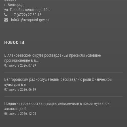
Белгородский росгвардеец стал победителем юбилейного
г. Белгород,
чемпионата войск национальной гвардии Российской Федерации по
ул. Преображенская д. 60 а
боксу
+ 7 (4722) 27-89-18
info31@rosguard.gov.ru
07 июля 2026, 16:59
НОВОСТИ
В Алексеевском округе росгвардейцы пресекли условное
проникновение в д...
07 августа 2026, 07:39
Белгородским радиослушателям рассказали о роли физической
культуры в ж...
07 августа 2026, 06:19
Подвиги героев‑росгвардейцев увековечили в новой музейной
экспозиции б...
06 августа 2026, 12:05