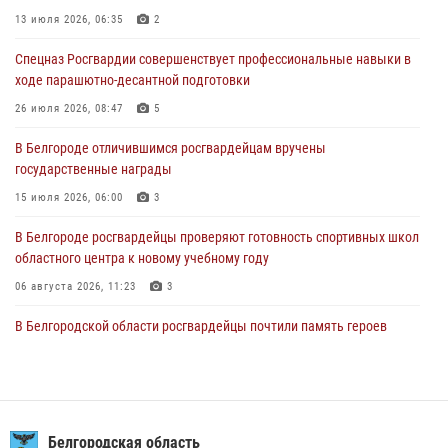
13 июля 2026, 06:35
2
04 августа 2026, 10:43
1
Спецназ Росгвардии совершенствует профессиональные навыки в
За неделю белгородские росгвардейцы пресекли свыше 130
ходе парашютно-десантной подготовки
правонарушений
26 июля 2026, 08:47
5
04 августа 2026, 06:03
В Белгороде отличившимся росгвардейцам вручены
Сотрудники Росгвардии задержали подозреваемую в краже
государственные награды
товаров из гипермаркета в Белгороде
15 июля 2026, 06:00
3
03 августа 2026, 13:29
В Белгороде росгвардейцы проверяют готовность спортивных школ
областного центра к новому учебному году
06 августа 2026, 11:23
3
В Белгородской области росгвардейцы почтили память героев
Курской битвы в 83-ю годовщину Прохоровского сражения
12 июля 2026, 13:41
3
В Белгороде инспектор ГИБДД провела с сотрудниками Росгвардии
беседу по профилактике аварийности
Белгородская область