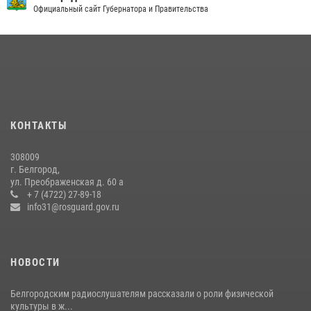
Официальный сайт Губернатора и Правительства
09 июля 2026, 10:07
Сотрудник СОБР «Белогор» Росгвардии рассказал о физической
подготовке спецподразделения в эфире радио «России - Белгород»
22 июля 2026, 14:36
В Белгороде росгвардейцы приняли участие в круглом столе с
представителем Российского общества «Знание»
КОНТАКТЫ
17 июля 2026, 07:10
308009
Белгородский росгвардеец стал победителем юбилейного
г. Белгород,
чемпионата войск национальной гвардии Российской Федерации по
ул. Преображенская д. 60 а
боксу
+ 7 (4722) 27-89-18
info31@rosguard.gov.ru
07 июля 2026, 16:59
НОВОСТИ
Белгородским радиослушателям рассказали о роли физической
культуры в ж...