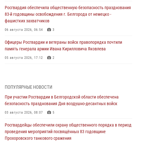
Росгвардия обеспечила общественную безопасность празднования
83-й годовщины освобождения г. Белгорода от немецко -
фашистких захватчиков
06 августа 2026, 06:54
3
Офицеры Росгвардии и ветераны войск правопорядка почтили
память генерала армии Ивана Кирилловича Яковлева
05 августа 2026, 17:12
2
Росгвардейцы приняли участие в акции «Волна памяти»,
посвящённой 83‑й годовщине освобождения Белгорода от немецко
‑фашистских захватчиков
ПОПУЛЯРНЫЕ НОВОСТИ
05 августа 2026, 08:34
4
При участии Росгвардии в Белгородской области обеспечена
безопасность празднования Дня воздушно-десантных войск
Росгвардия призывает белгородских владельцев оружия не
затягивать с перерегистрацией
03 августа 2026, 08:07
5
05 августа 2026, 05:01
Росгвардейцы обеспечили охрану общественного порядка в период
проведения мероприятий посвящённых 83 годовщине
Росгвардейцы спасли раненого при атаке FPV-дрона ВСУ жителя
Прохоровского танкового сражения
белгородского приграничья