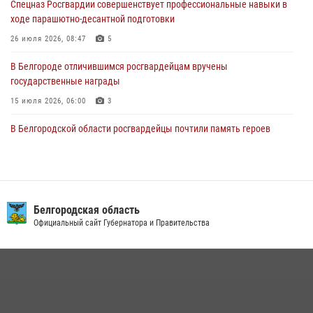
Спецназ Росгвардии совершенствует профессиональные навыки в
ходе парашютно-десантной подготовки
В Алексеевском округе росгвардейцы пресекли условное
проникновение в детский лагерь «Солнышко»
26 июля 2026, 08:47
5
07 августа 2026, 07:39
1
В Белгороде отличившимся росгвардейцам вручены
государственные награды
15 июля 2026, 06:00
3
В Белгородской области росгвардейцы почтили память героев
Курской битвы в 83-ю годовщину Прохоровского сражения
12 июля 2026, 13:41
3
Сотрудник СОБР «Белогор» Росгвардии рассказал о физической
подготовке спецподразделения в эфире радио «России - Белгород»
Белгородская область
Официальный сайт Губернатора и Правительства
22 июля 2026, 14:36
Белгородские росгвардейцы задержали рецидивиста за попытку
кражи из магазина
14 июля 2026, 07:13