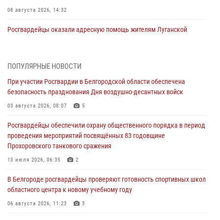
08 августа 2026, 14:32
Росгвардейцы оказали адресную помощь жителям Луганской
Народной Республики
07 августа 2026, 16:37
ПОПУЛЯРНЫЕ НОВОСТИ
Генерал-полковник Олег Плохой поздравил специалистов
При участии Росгвардии в Белгородской области обеспечена
организационно-штатных подразделений Росгвардии с
безопасность празднования Дня воздушно-десантных войск
профессиональным праздником
03 августа 2026, 08:07
5
07 августа 2026, 16:32
Росгвардейцы обеспечили охрану общественного порядка в период
В Белгородской области продолжаются межведомственные
проведения мероприятий посвящённых 83 годовщине
проверки объектов образования с участием Росгвардии к новому
Прохоровского танкового сражения
учебному году
13 июля 2026, 06:35
2
07 августа 2026, 16:08
6
В Белгороде росгвардейцы проверяют готовность спортивных школ
Руководитель управления вневедомственной охраны Росгвардии
областного центра к новому учебному году
по Белгородской области принял участие во Всероссийском
совещании-семинаре в Нижнем Новгороде (видео)
06 августа 2026, 11:23
3
07 августа 2026, 15:42
8
1