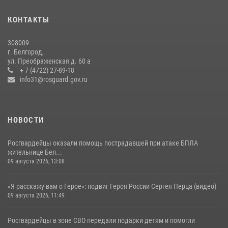
В Белгороде росгвардейцы приняли участие в круглом столе с
представителем Российского общества «Знание»
КОНТАКТЫ
17 июля 2026, 07:10
308009
Росгвардейцы провели урок безопасности для воспитанников
г. Белгород,
Старооскольского военно-патриотического клуба
ул. Преображенская д. 60 а
+ 7 (4722) 27-89-18
10 июля 2026, 06:30
info31@rosguard.gov.ru
НОВОСТИ
Росгвардейцы оказали помощь пострадавшей при атаке БПЛА
жительнице Бел...
09 августа 2026, 13:08
«Я расскажу вам о Герое»: подвиг Героя России Сергея Перца (видео)
09 августа 2026, 11:49
Росгвардейцы в зоне СВО передали подарки детям и помогли