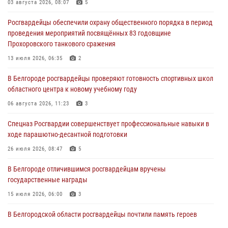
03 августа 2026, 08:07
5
07 августа 2026, 16:32
Росгвардейцы обеспечили охрану общественного порядка в период
В Белгородской области продолжаются межведомственные
проведения мероприятий посвящённых 83 годовщине
проверки объектов образования с участием Росгвардии к новому
Прохоровского танкового сражения
учебному году
13 июля 2026, 06:35
2
07 августа 2026, 16:08
6
В Белгороде росгвардейцы проверяют готовность спортивных школ
Руководитель управления вневедомственной охраны Росгвардии
областного центра к новому учебному году
по Белгородской области принял участие во Всероссийском
совещании-семинаре в Нижнем Новгороде (видео)
06 августа 2026, 11:23
3
07 августа 2026, 15:42
8
1
Спецназ Росгвардии совершенствует профессиональные навыки в
ходе парашютно-десантной подготовки
В Алексеевском округе росгвардейцы пресекли условное
проникновение в детский лагерь «Солнышко»
26 июля 2026, 08:47
5
07 августа 2026, 07:39
1
В Белгороде отличившимся росгвардейцам вручены
государственные награды
15 июля 2026, 06:00
3
В Белгородской области росгвардейцы почтили память героев
Курской битвы в 83-ю годовщину Прохоровского сражения