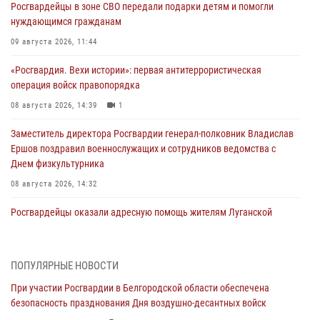
Росгвардейцы в зоне СВО передали подарки детям и помогли
нуждающимся гражданам
09 августа 2026, 11:44
«Росгвардия. Вехи истории»: первая антитеррористическая
операция войск правопорядка
08 августа 2026, 14:39
1
Заместитель директора Росгвардии генерал-полковник Владислав
Ершов поздравил военнослужащих и сотрудников ведомства с
Днем физкультурника
08 августа 2026, 14:32
Росгвардейцы оказали адресную помощь жителям Луганской
Народной Республики
07 августа 2026, 16:37
ПОПУЛЯРНЫЕ НОВОСТИ
Генерал-полковник Олег Плохой поздравил специалистов
При участии Росгвардии в Белгородской области обеспечена
организационно-штатных подразделений Росгвардии с
безопасность празднования Дня воздушно-десантных войск
профессиональным праздником