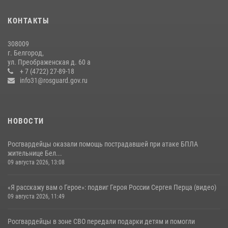
В Белгороде росгвардейцы приняли участие в круглом столе с
представителем Российского общества «Знание»
КОНТАКТЫ
17 июля 2026, 07:10
308009
Росгвардейцы провели урок безопасности для воспитанников
г. Белгород,
Старооскольского военно-патриотического клуба
ул. Преображенская д. 60 а
+ 7 (4722) 27-89-18
10 июля 2026, 06:30
info31@rosguard.gov.ru
НОВОСТИ
Росгвардейцы оказали помощь пострадавшей при атаке БПЛА
жительнице Бел...
09 августа 2026, 13:08
«Я расскажу вам о Герое»: подвиг Героя России Сергея Перца (видео)
09 августа 2026, 11:49
Росгвардейцы в зоне СВО передали подарки детям и помогли