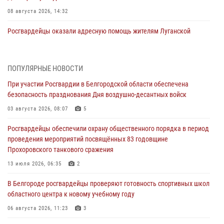
08 августа 2026, 14:32
Росгвардейцы оказали адресную помощь жителям Луганской
Народной Республики
07 августа 2026, 16:37
ПОПУЛЯРНЫЕ НОВОСТИ
Генерал-полковник Олег Плохой поздравил специалистов
При участии Росгвардии в Белгородской области обеспечена
организационно-штатных подразделений Росгвардии с
безопасность празднования Дня воздушно-десантных войск
профессиональным праздником
03 августа 2026, 08:07
5
07 августа 2026, 16:32
Росгвардейцы обеспечили охрану общественного порядка в период
В Белгородской области продолжаются межведомственные
проведения мероприятий посвящённых 83 годовщине
проверки объектов образования с участием Росгвардии к новому
Прохоровского танкового сражения
учебному году
13 июля 2026, 06:35
2
07 августа 2026, 16:08
6
В Белгороде росгвардейцы проверяют готовность спортивных школ
Руководитель управления вневедомственной охраны Росгвардии
областного центра к новому учебному году
по Белгородской области принял участие во Всероссийском
совещании-семинаре в Нижнем Новгороде (видео)
06 августа 2026, 11:23
3
07 августа 2026, 15:42
8
1