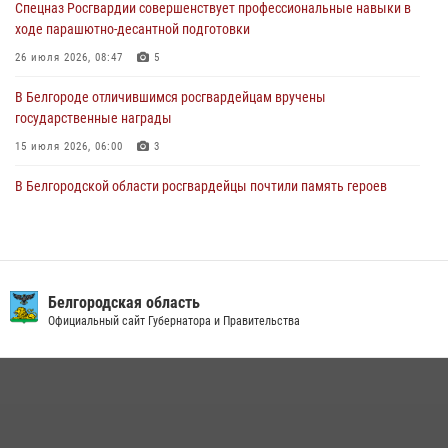
Спецназ Росгвардии совершенствует профессиональные навыки в
ходе парашютно-десантной подготовки
В Алексеевском округе росгвардейцы пресекли условное
проникновение в детский лагерь «Солнышко»
26 июля 2026, 08:47
5
07 августа 2026, 07:39
1
В Белгороде отличившимся росгвардейцам вручены
государственные награды
15 июля 2026, 06:00
3
В Белгородской области росгвардейцы почтили память героев
Курской битвы в 83-ю годовщину Прохоровского сражения
12 июля 2026, 13:41
3
Сотрудник СОБР «Белогор» Росгвардии рассказал о физической
подготовке спецподразделения в эфире радио «России - Белгород»
Белгородская область
Официальный сайт Губернатора и Правительства
22 июля 2026, 14:36
Белгородские росгвардейцы задержали рецидивиста за попытку
кражи из магазина
14 июля 2026, 07:13