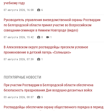
учебному году
07 августа 2026, 16:08
6
Руководитель управления вневедомственной охраны Росгвардии
по Белгородской области принял участие во Всероссийском
совещании-семинаре в Нижнем Новгороде (видео)
07 августа 2026, 15:42
8
1
В Алексеевском округе росгвардейцы пресекли условное
проникновение в детский лагерь «Солнышко»
07 августа 2026, 07:39
1
Белгородским радиослушателям рассказали о роли физической
культуры в жизни росгвардейцев
ПОПУЛЯРНЫЕ НОВОСТИ
07 августа 2026, 06:19
При участии Росгвардии в Белгородской области обеспечена
безопасность празднования Дня воздушно-десантных войск
Подвиги героев‑росгвардейцев увековечили в новой музейной
экспозиции белгородского музея‑диорамы «Курская битва.
03 августа 2026, 08:07
5
Белгородское направление»
Росгвардейцы обеспечили охрану общественного порядка в период
06 августа 2026, 12:05
3