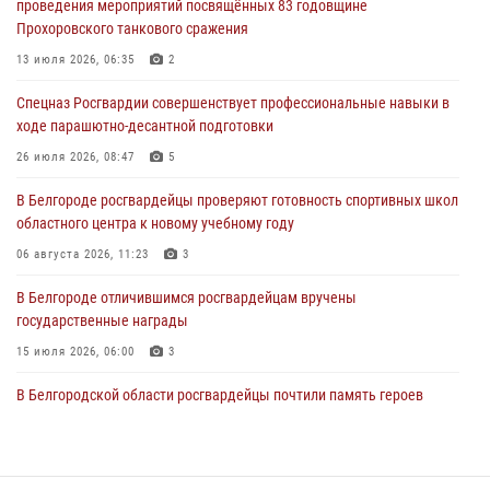
проведения мероприятий посвящённых 83 годовщине
Прохоровского танкового сражения
В Белгороде росгвардейцы проверяют готовность спортивных школ
областного центра к новому учебному году
13 июля 2026, 06:35
2
06 августа 2026, 11:23
3
Спецназ Росгвардии совершенствует профессиональные навыки в
ходе парашютно-десантной подготовки
Росгвардия обеспечила общественную безопасность празднования
83-й годовщины освобождения г. Белгорода от немецко -
26 июля 2026, 08:47
5
фашистких захватчиков
В Белгороде росгвардейцы проверяют готовность спортивных школ
06 августа 2026, 06:54
3
областного центра к новому учебному году
Офицеры Росгвардии и ветераны войск правопорядка почтили
06 августа 2026, 11:23
3
память генерала армии Ивана Кирилловича Яковлева
В Белгороде отличившимся росгвардейцам вручены
05 августа 2026, 17:12
2
государственные награды
15 июля 2026, 06:00
3
В Белгородской области росгвардейцы почтили память героев
Курской битвы в 83-ю годовщину Прохоровского сражения
12 июля 2026, 13:41
3