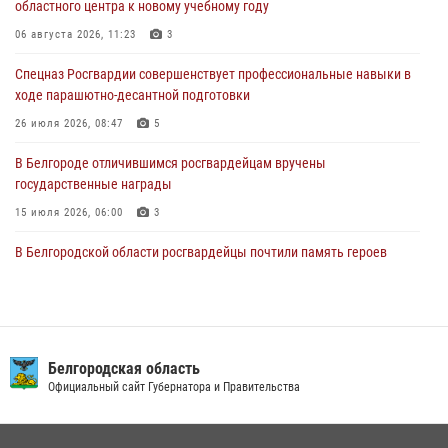
областного центра к новому учебному году
Росгвардия обеспечила общественную безопасность празднования
83-й годовщины освобождения г. Белгорода от немецко -
06 августа 2026, 11:23
3
фашистких захватчиков
Спецназ Росгвардии совершенствует профессиональные навыки в
06 августа 2026, 06:54
3
ходе парашютно-десантной подготовки
Офицеры Росгвардии и ветераны войск правопорядка почтили
26 июля 2026, 08:47
5
память генерала армии Ивана Кирилловича Яковлева
В Белгороде отличившимся росгвардейцам вручены
05 августа 2026, 17:12
2
государственные награды
15 июля 2026, 06:00
3
В Белгородской области росгвардейцы почтили память героев
Курской битвы в 83-ю годовщину Прохоровского сражения
12 июля 2026, 13:41
3
В Белгороде инспектор ГИБДД провела с сотрудниками Росгвардии
беседу по профилактике аварийности
Белгородская область
Официальный сайт Губернатора и Правительства
09 июля 2026, 10:07
Сотрудник СОБР «Белогор» Росгвардии рассказал о физической