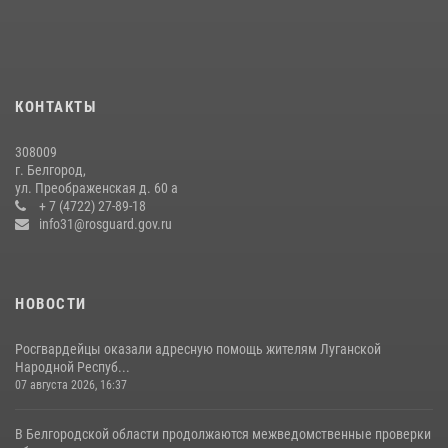
подготовке спецподразделения в эфире радио «России - Белгород»
22 июля 2026, 14:36
Белгородские росгвардейцы задержали рецидивиста за попытку
кражи из магазина
КОНТАКТЫ
14 июля 2026, 07:13
308009
В Белгороде росгвардейцы приняли участие в круглом столе с
г. Белгород,
представителем Российского общества «Знание»
ул. Преображенская д. 60 а
+ 7 (4722) 27-89-18
17 июля 2026, 07:10
info31@rosguard.gov.ru
НОВОСТИ
Росгвардейцы оказали адресную помощь жителям Луганской
Народной Респуб...
07 августа 2026, 16:37
В Белгородской области продолжаются межведомственные проверки