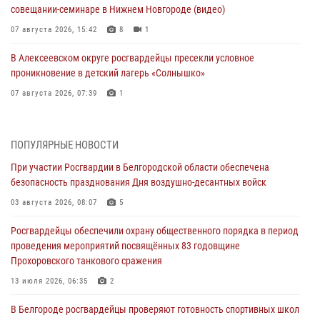
совещании-семинаре в Нижнем Новгороде (видео)
07 августа 2026, 15:42
8
1
В Алексеевском округе росгвардейцы пресекли условное
проникновение в детский лагерь «Солнышко»
07 августа 2026, 07:39
1
Белгородским радиослушателям рассказали о роли физической
культуры в жизни росгвардейцев
ПОПУЛЯРНЫЕ НОВОСТИ
07 августа 2026, 06:19
При участии Росгвардии в Белгородской области обеспечена
безопасность празднования Дня воздушно-десантных войск
Подвиги героев‑росгвардейцев увековечили в новой музейной
экспозиции белгородского музея‑диорамы «Курская битва.
03 августа 2026, 08:07
5
Белгородское направление»
Росгвардейцы обеспечили охрану общественного порядка в период
06 августа 2026, 12:05
3
проведения мероприятий посвящённых 83 годовщине
Прохоровского танкового сражения
В Белгороде росгвардейцы проверяют готовность спортивных школ
областного центра к новому учебному году
13 июля 2026, 06:35
2
06 августа 2026, 11:23
3
В Белгороде росгвардейцы проверяют готовность спортивных школ