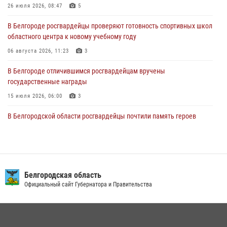
затягивать с перерегистрацией
26 июля 2026, 08:47
5
05 августа 2026, 05:01
В Белгороде росгвардейцы проверяют готовность спортивных школ
областного центра к новому учебному году
Росгвардейцы спасли раненого при атаке FPV-дрона ВСУ жителя
белгородского приграничья
06 августа 2026, 11:23
3
04 августа 2026, 10:43
1
В Белгороде отличившимся росгвардейцам вручены
государственные награды
15 июля 2026, 06:00
3
В Белгородской области росгвардейцы почтили память героев
Курской битвы в 83-ю годовщину Прохоровского сражения
12 июля 2026, 13:41
3
В Белгороде инспектор ГИБДД провела с сотрудниками Росгвардии
беседу по профилактике аварийности
Белгородская область
Официальный сайт Губернатора и Правительства
09 июля 2026, 10:07
Сотрудник СОБР «Белогор» Росгвардии рассказал о физической
подготовке спецподразделения в эфире радио «России - Белгород»