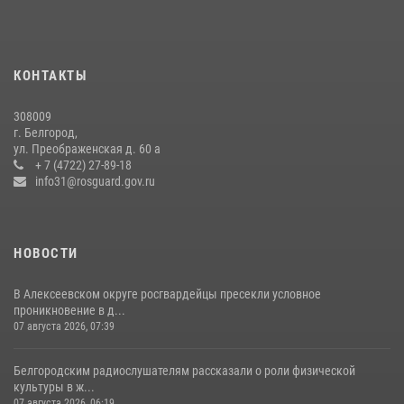
22 июля 2026, 14:36
В Белгороде росгвардейцы приняли участие в круглом столе с
представителем Российского общества «Знание»
КОНТАКТЫ
17 июля 2026, 07:10
308009
Белгородский росгвардеец стал победителем юбилейного
г. Белгород,
чемпионата войск национальной гвардии Российской Федерации по
ул. Преображенская д. 60 а
боксу
+ 7 (4722) 27-89-18
info31@rosguard.gov.ru
07 июля 2026, 16:59
НОВОСТИ
В Алексеевском округе росгвардейцы пресекли условное
проникновение в д...
07 августа 2026, 07:39
Белгородским радиослушателям рассказали о роли физической
культуры в ж...
07 августа 2026, 06:19