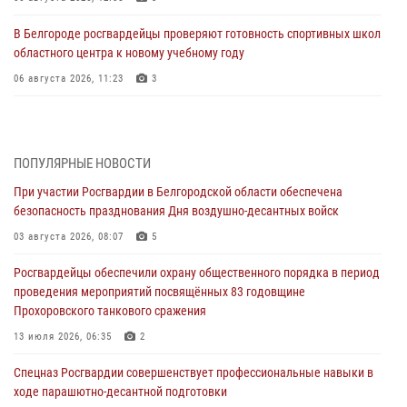
В Белгороде росгвардейцы проверяют готовность спортивных школ
областного центра к новому учебному году
06 августа 2026, 11:23
3
Росгвардия обеспечила общественную безопасность празднования
83-й годовщины освобождения г. Белгорода от немецко -
фашистких захватчиков
ПОПУЛЯРНЫЕ НОВОСТИ
06 августа 2026, 06:54
3
При участии Росгвардии в Белгородской области обеспечена
безопасность празднования Дня воздушно-десантных войск
Офицеры Росгвардии и ветераны войск правопорядка почтили
память генерала армии Ивана Кирилловича Яковлева
03 августа 2026, 08:07
5
05 августа 2026, 17:12
2
Росгвардейцы обеспечили охрану общественного порядка в период
проведения мероприятий посвящённых 83 годовщине
Росгвардейцы приняли участие в акции «Волна памяти»,
Прохоровского танкового сражения
посвящённой 83‑й годовщине освобождения Белгорода от немецко
‑фашистских захватчиков
13 июля 2026, 06:35
2
05 августа 2026, 08:34
4
Спецназ Росгвардии совершенствует профессиональные навыки в
ходе парашютно-десантной подготовки
Росгвардия призывает белгородских владельцев оружия не