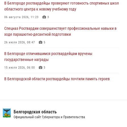
В Белгороде росгвардейцы проверяют готовность спортивных школ
областного центра к новому учебному году
Росгвардия обеспечила общественную безопасность празднования
83-й годовщины освобождения г. Белгорода от немецко -
06 августа 2026, 11:23
3
фашистких захватчиков
Спецназ Росгвардии совершенствует профессиональные навыки в
06 августа 2026, 06:54
3
ходе парашютно-десантной подготовки
Офицеры Росгвардии и ветераны войск правопорядка почтили
26 июля 2026, 08:47
5
память генерала армии Ивана Кирилловича Яковлева
В Белгороде отличившимся росгвардейцам вручены
05 августа 2026, 17:12
2
государственные награды
15 июля 2026, 06:00
3
В Белгородской области росгвардейцы почтили память героев
Курской битвы в 83-ю годовщину Прохоровского сражения
12 июля 2026, 13:41
3
В Белгороде инспектор ГИБДД провела с сотрудниками Росгвардии
беседу по профилактике аварийности
Белгородская область
Официальный сайт Губернатора и Правительства
09 июля 2026, 10:07