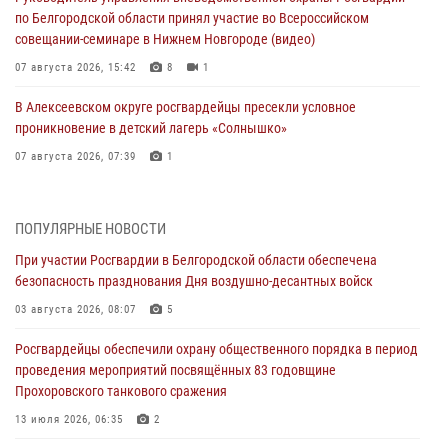
по Белгородской области принял участие во Всероссийском
совещании-семинаре в Нижнем Новгороде (видео)
07 августа 2026, 15:42
8
1
В Алексеевском округе росгвардейцы пресекли условное
проникновение в детский лагерь «Солнышко»
07 августа 2026, 07:39
1
Белгородским радиослушателям рассказали о роли физической
культуры в жизни росгвардейцев
ПОПУЛЯРНЫЕ НОВОСТИ
07 августа 2026, 06:19
При участии Росгвардии в Белгородской области обеспечена
безопасность празднования Дня воздушно-десантных войск
Подвиги героев‑росгвардейцев увековечили в новой музейной
экспозиции белгородского музея‑диорамы «Курская битва.
03 августа 2026, 08:07
5
Белгородское направление»
Росгвардейцы обеспечили охрану общественного порядка в период
06 августа 2026, 12:05
3
проведения мероприятий посвящённых 83 годовщине
Прохоровского танкового сражения
В Белгороде росгвардейцы проверяют готовность спортивных школ
областного центра к новому учебному году
13 июля 2026, 06:35
2
06 августа 2026, 11:23
3