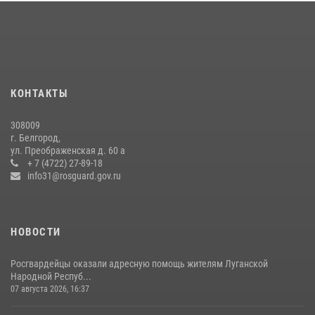
Сотрудник СОБР «Белогор» Росгвардии рассказал о физической
подготовке спецподразделения в эфире радио «России - Белгород»
22 июля 2026, 14:36
В Белгороде росгвардейцы приняли участие в круглом столе с
представителем Российского общества «Знание»
КОНТАКТЫ
17 июля 2026, 07:10
308009
Белгородские росгвардейцы задержали рецидивиста за попытку
г. Белгород,
кражи из магазина
ул. Преображенская д. 60 а
+ 7 (4722) 27-89-18
14 июля 2026, 07:13
info31@rosguard.gov.ru
НОВОСТИ
Росгвардейцы оказали адресную помощь жителям Луганской
Народной Респуб...
07 августа 2026, 16:37