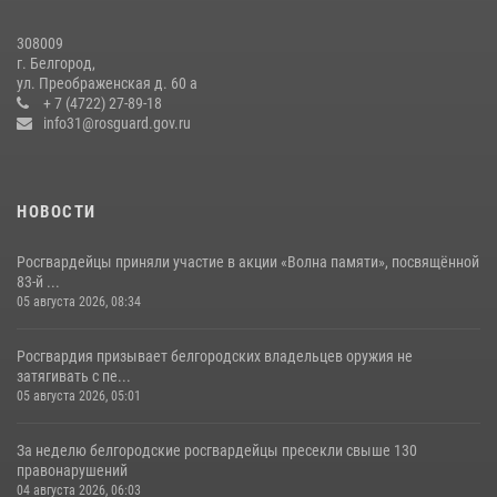
боксу
07 июля 2026, 16:59
308009
г. Белгород,
Росгвардейцы провели урок безопасности для воспитанников
ул. Преображенская д. 60 а
Старооскольского военно-патриотического клуба
+ 7 (4722) 27-89-18
info31@rosguard.gov.ru
10 июля 2026, 06:30
НОВОСТИ
Росгвардейцы приняли участие в акции «Волна памяти», посвящённой
83‑й ...
05 августа 2026, 08:34
Росгвардия призывает белгородских владельцев оружия не
затягивать с пе...
05 августа 2026, 05:01
За неделю белгородские росгвардейцы пресекли свыше 130
правонарушений
04 августа 2026, 06:03