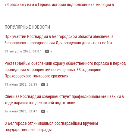
«Я расскажу вам о Герое»: история подполковника милиции в
отставке Виктора Хайрулика (видео)
03 августа 2026, 10:37
1
ПОПУЛЯРНЫЕ НОВОСТИ
Росгвардейцы провели занятия с участницами военно-исторических
При участии Росгвардии в Белгородской области обеспечена
сборов «Армата» в Белгородской области
безопасность празднования Дня воздушно-десантных войск
03 августа 2026, 10:12
1
03 августа 2026, 08:07
5
При участии Росгвардии в Белгородской области обеспечена
Росгвардейцы обеспечили охрану общественного порядка в период
безопасность празднования Дня воздушно-десантных войск
проведения мероприятий посвящённых 83 годовщине
03 августа 2026, 08:07
5
Прохоровского танкового сражения
«Росгвардия. Вехи истории»: специальные моторизованные части
13 июля 2026, 06:35
2
внутренних войск в послевоенные десятилетия (видео)
Спецназ Росгвардии совершенствует профессиональные навыки в
02 августа 2026, 07:10
1
ходе парашютно-десантной подготовки
Росгвардейцы оказали помощь пострадавшему в результате атаки
26 июля 2026, 08:47
5
FPV-дрона ВСУ в Белгородской области
В Белгороде отличившимся росгвардейцам вручены
01 августа 2026, 16:43
государственные награды