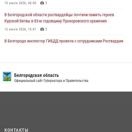
15 июля 2026, 06:00
3
В Белгородской области росгвардейцы почтили память героев
Курской битвы в 83-ю годовщину Прохоровского сражения
12 июля 2026, 13:41
3
В Белгороде инспектор ГИБДД провела с сотрудниками Росгвардии
беседу по профилактике аварийности
09 июля 2026, 10:07
Сотрудник СОБР «Белогор» Росгвардии рассказал о физической
подготовке спецподразделения в эфире радио «России - Белгород»
Белгородская область
Официальный сайт Губернатора и Правительства
22 июля 2026, 14:36
В Белгороде росгвардейцы приняли участие в круглом столе с
представителем Российского общества «Знание»
17 июля 2026, 07:10
Белгородский росгвардеец стал победителем юбилейного
чемпионата войск национальной гвардии Российской Федерации по
КОНТАКТЫ