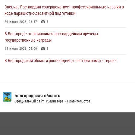
Росгвардейцы оказали адресную помощь жителям Луганской
Спецназ Росгвардии совершенствует профессиональные навыки в
Народной Республики
ходе парашютно-десантной подготовки
07 августа 2026, 16:37
26 июля 2026, 08:47
5
В Белгороде отличившимся росгвардейцам вручены
государственные награды
15 июля 2026, 06:00
3
В Белгородской области росгвардейцы почтили память героев
Курской битвы в 83-ю годовщину Прохоровского сражения
12 июля 2026, 13:41
3
Сотрудник СОБР «Белогор» Росгвардии рассказал о физической
подготовке спецподразделения в эфире радио «России - Белгород»
Белгородская область
Официальный сайт Губернатора и Правительства
22 июля 2026, 14:36
В Белгороде росгвардейцы приняли участие в круглом столе с
представителем Российского общества «Знание»
17 июля 2026, 07:10