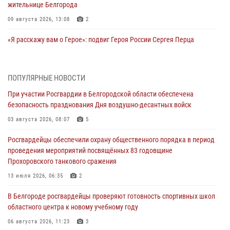
жительнице Белгорода
09 августа 2026, 13:08
2
«Я расскажу вам о Герое»: подвиг Героя России Сергея Перца
(видео)
09 августа 2026, 11:49
1
ПОПУЛЯРНЫЕ НОВОСТИ
Росгвардейцы в зоне СВО передали подарки детям и помогли
При участии Росгвардии в Белгородской области обеспечена
нуждающимся гражданам
безопасность празднования Дня воздушно-десантных войск
09 августа 2026, 11:44
03 августа 2026, 08:07
5
«Росгвардия. Вехи истории»: первая антитеррористическая
Росгвардейцы обеспечили охрану общественного порядка в период
операция войск правопорядка
проведения мероприятий посвящённых 83 годовщине
08 августа 2026, 14:39
1
Прохоровского танкового сражения
Заместитель директора Росгвардии генерал-полковник Владислав
13 июля 2026, 06:35
2
Ершов поздравил военнослужащих и сотрудников ведомства с
В Белгороде росгвардейцы проверяют готовность спортивных школ
Днем физкультурника
областного центра к новому учебному году
08 августа 2026, 14:32
06 августа 2026, 11:23
3