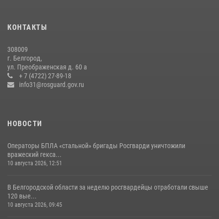
Белгородские росгвардейцы задержали рецидивиста за попытку
кражи из магазина
КОНТАКТЫ
14 июля 2026, 07:13
308009
Росгвардейцы провели занятия с участницами военно-исторических
г. Белгород,
сборов «Армата» в Белгородской области
ул. Преображенская д. 60 а
+ 7 (4722) 27-89-18
03 августа 2026, 10:12
1
info31@rosguard.gov.ru
НОВОСТИ
Операторы БПЛА «стальной» бригады Росгварди уничтожили
вражеский гекса...
10 августа 2026, 12:51
В Белгородской области за неделю росгвардейцы отработали свыше
120 вые...
10 августа 2026, 09:45