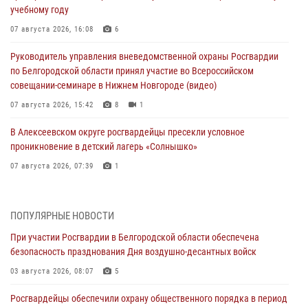
учебному году
07 августа 2026, 16:08
6
Руководитель управления вневедомственной охраны Росгвардии
по Белгородской области принял участие во Всероссийском
совещании-семинаре в Нижнем Новгороде (видео)
07 августа 2026, 15:42
8
1
В Алексеевском округе росгвардейцы пресекли условное
проникновение в детский лагерь «Солнышко»
07 августа 2026, 07:39
1
Белгородским радиослушателям рассказали о роли физической
культуры в жизни росгвардейцев
ПОПУЛЯРНЫЕ НОВОСТИ
07 августа 2026, 06:19
При участии Росгвардии в Белгородской области обеспечена
безопасность празднования Дня воздушно-десантных войск
Подвиги героев‑росгвардейцев увековечили в новой музейной
экспозиции белгородского музея‑диорамы «Курская битва.
03 августа 2026, 08:07
5
Белгородское направление»
Росгвардейцы обеспечили охрану общественного порядка в период
06 августа 2026, 12:05
3