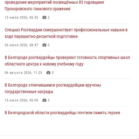
проведения мероприятий посвящённых 83 годовщине
Прохоровского танкового сражения
В Белгороде росгвардейцы проверяют готовность спортивных школ
областного центра к новому учебному году
13 июля 2026, 06:35
2
06 августа 2026, 11:23
3
Спецназ Росгвардии совершенствует профессиональные навыки в
ходе парашютно-десантной подготовки
Росгвардия обеспечила общественную безопасность празднования
83-й годовщины освобождения г. Белгорода от немецко -
26 июля 2026, 08:47
5
фашистких захватчиков
В Белгороде росгвардейцы проверяют готовность спортивных школ
06 августа 2026, 06:54
3
областного центра к новому учебному году
Офицеры Росгвардии и ветераны войск правопорядка почтили
06 августа 2026, 11:23
3
память генерала армии Ивана Кирилловича Яковлева
В Белгороде отличившимся росгвардейцам вручены
05 августа 2026, 17:12
2
государственные награды
15 июля 2026, 06:00
3
В Белгородской области росгвардейцы почтили память героев
Курской битвы в 83-ю годовщину Прохоровского сражения
12 июля 2026, 13:41
3