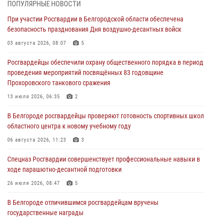
ПОПУЛЯРНЫЕ НОВОСТИ
07 августа 2026, 06:19
При участии Росгвардии в Белгородской области обеспечена
безопасность празднования Дня воздушно-десантных войск
Подвиги героев‑росгвардейцев увековечили в новой музейной
экспозиции белгородского музея‑диорамы «Курская битва.
03 августа 2026, 08:07
5
Белгородское направление»
Росгвардейцы обеспечили охрану общественного порядка в период
06 августа 2026, 12:05
3
проведения мероприятий посвящённых 83 годовщине
Прохоровского танкового сражения
В Белгороде росгвардейцы проверяют готовность спортивных школ
областного центра к новому учебному году
13 июля 2026, 06:35
2
06 августа 2026, 11:23
3
В Белгороде росгвардейцы проверяют готовность спортивных школ
областного центра к новому учебному году
Росгвардия обеспечила общественную безопасность празднования
83-й годовщины освобождения г. Белгорода от немецко -
06 августа 2026, 11:23
3
фашистких захватчиков
Спецназ Росгвардии совершенствует профессиональные навыки в
06 августа 2026, 06:54
3
ходе парашютно-десантной подготовки
Офицеры Росгвардии и ветераны войск правопорядка почтили
26 июля 2026, 08:47
5
память генерала армии Ивана Кирилловича Яковлева
В Белгороде отличившимся росгвардейцам вручены
05 августа 2026, 17:12
2
государственные награды