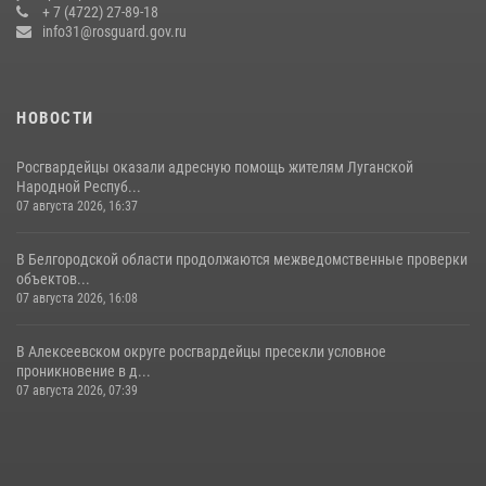
+ 7 (4722) 27-89-18
17 июля 2026, 07:10
info31@rosguard.gov.ru
НОВОСТИ
Росгвардейцы оказали адресную помощь жителям Луганской
Народной Респуб...
07 августа 2026, 16:37
В Белгородской области продолжаются межведомственные проверки
объектов...
07 августа 2026, 16:08
В Алексеевском округе росгвардейцы пресекли условное
проникновение в д...
07 августа 2026, 07:39