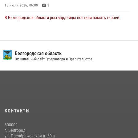
15 июля 2026, 06:00
3
В Белгородской области росгвардейцы почтили память героев
Курской битвы в 83-ю годовщину Прохоровского сражения
12 июля 2026, 13:41
3
В Белгороде инспектор ГИБДД провела с сотрудниками Росгвардии
беседу по профилактике аварийности
Белгородская область
Официальный сайт Губернатора и Правительства
09 июля 2026, 10:07
Сотрудник СОБР «Белогор» Росгвардии рассказал о физической
подготовке спецподразделения в эфире радио «России - Белгород»
22 июля 2026, 14:36
Белгородские росгвардейцы задержали рецидивиста за попытку
кражи из магазина
КОНТАКТЫ
14 июля 2026, 07:13
308009
В Белгороде росгвардейцы приняли участие в круглом столе с
г. Белгород,
представителем Российского общества «Знание»
ул. Преображенская д. 60 а