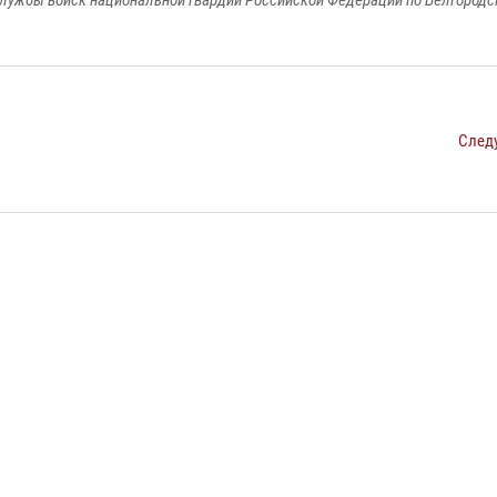
лужбы войск национальной гвардии Российской Федерации по Белгородс
След