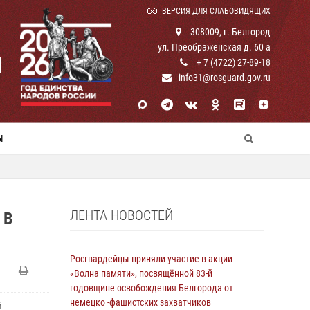
ВЕРСИЯ ДЛЯ СЛАБОВИДЯЩИХ
308009, г. Белгород
ул. Преображенская д. 60 а
И
+ 7 (4722) 27-89-18
info31@rosguard.gov.ru
Ы
ЛЕНТА НОВОСТЕЙ
 В
Росгвардейцы приняли участие в акции
«Волна памяти», посвящённой 83‑й
годовщине освобождения Белгорода от
немецко ‑фашистских захватчиков
й