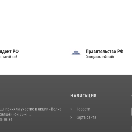
идент РФ
Правительство РФ
альный сайт
Официальный сайт
И
НАВИГАЦИЯ
цы приняли участие в акции «Волна
Новости
свящённой 83‑й ...
Карта сайта
26, 08:34