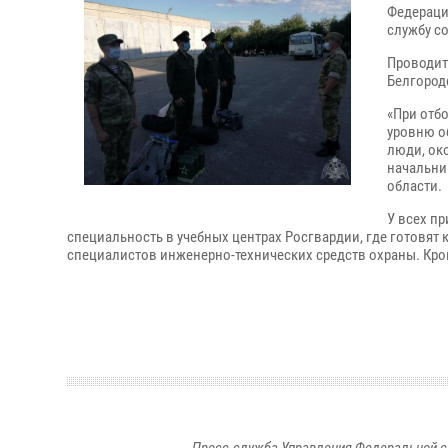
Федераци
службу со
Проводит
Белгород
«При отб
уровню о
люди, ок
начальни
области.
У всех п
специальность в учебных центрах Росгвардии, где готовят 
специалистов инженерно-технических средств охраны. Кром