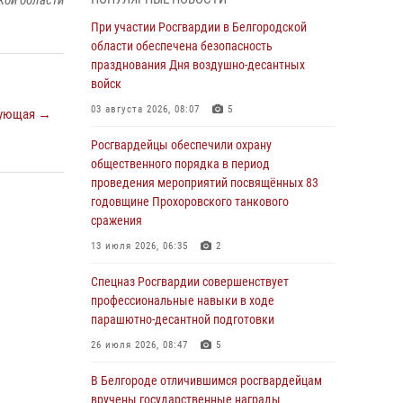
кой области
«Я расскажу вам о Герое»: история
При участии Росгвардии в Белгородской
подполковника милиции в отставке Виктора
области обеспечена безопасность
Хайрулика (видео)
празднования Дня воздушно-десантных
войск
03 августа 2026, 10:37
1
03 августа 2026, 08:07
5
ующая →
Росгвардейцы провели занятия с
участницами военно-исторических сборов
Росгвардейцы обеспечили охрану
«Армата» в Белгородской области
общественного порядка в период
проведения мероприятий посвящённых 83
03 августа 2026, 10:12
1
годовщине Прохоровского танкового
сражения
При участии Росгвардии в Белгородской
области обеспечена безопасность
13 июля 2026, 06:35
2
празднования Дня воздушно-десантных
войск
Спецназ Росгвардии совершенствует
профессиональные навыки в ходе
03 августа 2026, 08:07
5
парашютно-десантной подготовки
«Росгвардия. Вехи истории»: специальные
26 июля 2026, 08:47
5
моторизованные части внутренних войск в
послевоенные десятилетия (видео)
В Белгороде отличившимся росгвардейцам
вручены государственные награды