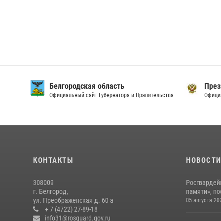
Белгородская область
През
Официальный сайт Губернатора и Правительства
Офици
КОНТАКТЫ
НОВОСТ
308009
Росгвардей
г. Белгород,
памяти», по
ул. Преображенская д. 60 а
05 августа 20
+ 7 (4722) 27-89-18
info31@rosguard.gov.ru