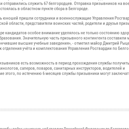
и отправились служить 67 белгородцев. Отправка призывников на во
стоялась в областном пункте сбора в Белгороде.
ь юношей пришли сотрудники и военнослужащие Управления Росгва
ской области, представители воинских частей, родители и друзья при
оре кандидатов особое внимание уделялось не только состоянию здор
бразования. Значительную часть призывного контингента составили
ончившие высшие учебные заведения», - отметил майор Дмитрий Рыц
к отделения учёта и комплектования Управления Росгвардии по Белг
ризывников есть возможность в период прохождения службы получит
кинологов, саперов, поваров, санитарных инструкторов, водителей и
е этого, по истечению 6 месяцев службы призывники могут заключать