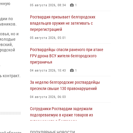
енную
05 августа 2026, 08:34
1
Росгвардия призывает белгородских
рдии по
владельцев оружия не затягивать с
зывников.
перерегистрацией
овья, но и
05 августа 2026, 05:01
 молодые
евский,
ородской
Росгвардейцы спасли раненого при атаке
FPV-дрона ВСУ жителя белгородского
приграничья
ь
04 августа 2026, 10:43
1
 контракт.
За неделю белгородские росгвардейцы
пресекли свыше 130 правонарушений
04 августа 2026, 06:03
Сотрудники Росгвардии задержали
подозреваемую в краже товаров из
гипермаркета в Белгороде
03 августа 2026, 13:29
ПОПУЛЯРНЫЕ НОВОСТИ