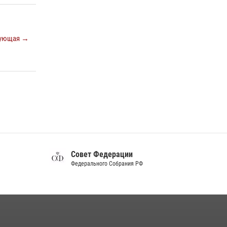
Российского общества «Знание»
17 июля 2026, 07:10
ующая →
Белгородский росгвардеец стал победителем
юбилейного чемпионата войск национальной
гвардии Российской Федерации по боксу
07 июля 2026, 16:59
Росгвардейцы провели урок безопасности
для воспитанников Старооскольского
военно-патриотического клуба
10 июля 2026, 06:30
Совет Федерации
Федерального Собрания РФ