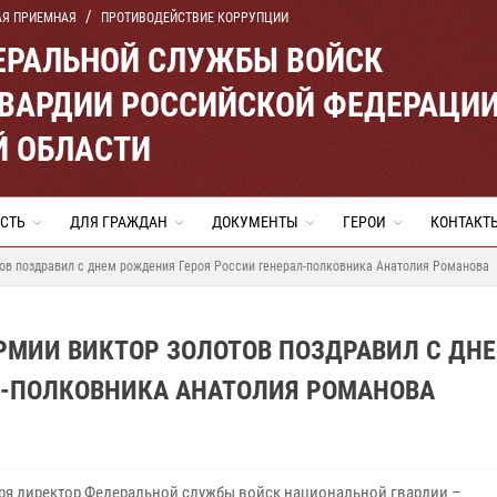
АЯ ПРИЕМНАЯ
ПРОТИВОДЕЙСТВИЕ КОРРУПЦИИ
ЕРАЛЬНОЙ СЛУЖБЫ ВОЙСК
ВАРДИИ РОССИЙСКОЙ ФЕДЕРАЦИ
Й ОБЛАСТИ
СТЬ
ДЛЯ ГРАЖДАН
ДОКУМЕНТЫ
ГЕРОИ
КОНТАКТ
ов поздравил с днем рождения Героя России генерал-полковника Анатолия Романова
РМИИ ВИКТОР ЗОЛОТОВ ПОЗДРАВИЛ С ДН
Л-ПОЛКОВНИКА АНАТОЛИЯ РОМАНОВА
бря директор Федеральной службы войск национальной гвардии –