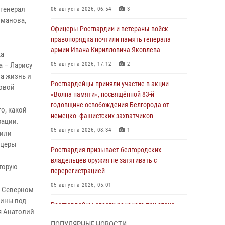
генерал
06 августа 2026, 06:54
3
оманова,
Офицеры Росгвардии и ветераны войск
правопорядка почтили память генерала
армии Ивана Кирилловича Яковлева
ка
а – Ларису
05 августа 2026, 17:12
2
за жизнь и
Росгвардейцы приняли участие в акции
новой
«Волна памяти», посвящённой 83‑й
годовщине освобождения Белгорода от
о, какой
немецко ‑фашистских захватчиков
рации.
05 августа 2026, 08:34
1
вили
ицеры
Росгвардия призывает белгородских
владельцев оружия не затягивать с
торую
перерегистрацией
05 августа 2026, 05:01
а Северном
шины под
Росгвардейцы спасли раненого при атаке
я Анатолий
FPV-дрона ВСУ жителя белгородского
ПОПУЛЯРНЫЕ НОВОСТИ