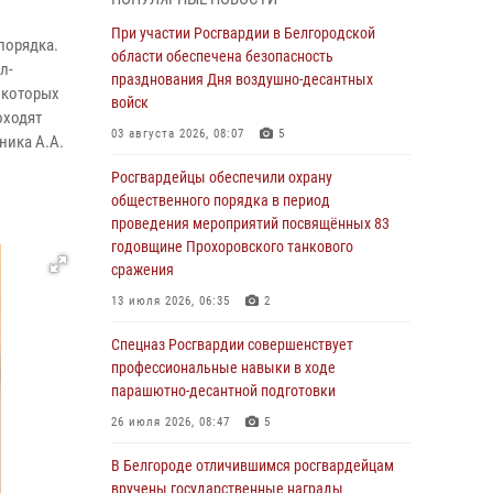
приграничья
При участии Росгвардии в Белгородской
04 августа 2026, 10:43
1
порядка.
области обеспечена безопасность
л-
За неделю белгородские росгвардейцы
празднования Дня воздушно-десантных
 которых
пресекли свыше 130 правонарушений
войск
оходят
04 августа 2026, 06:03
03 августа 2026, 08:07
5
ника А.А.
Сотрудники Росгвардии задержали
Росгвардейцы обеспечили охрану
подозреваемую в краже товаров из
общественного порядка в период
гипермаркета в Белгороде
проведения мероприятий посвящённых 83
годовщине Прохоровского танкового
03 августа 2026, 13:29
сражения
«Я расскажу вам о Герое»: история
13 июля 2026, 06:35
2
подполковника милиции в отставке Виктора
Хайрулика (видео)
Спецназ Росгвардии совершенствует
профессиональные навыки в ходе
03 августа 2026, 10:37
1
парашютно-десантной подготовки
Росгвардейцы провели занятия с
26 июля 2026, 08:47
5
участницами военно-исторических сборов
«Армата» в Белгородской области
В Белгороде отличившимся росгвардейцам
вручены государственные награды