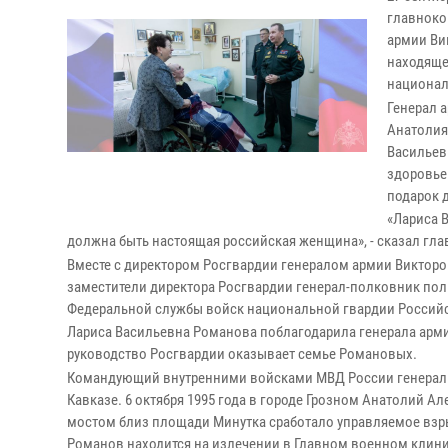
главноко
армии Ви
находяще
национал
Генерал 
Анатолия
Васильевн
здоровье
подарок 
«Лариса В
должна быть настоящая российская женщина», - сказал г
Вместе с директором Росгвардии генералом армии Виктор
заместители директора Росгвардии генерал-полковник пол
Федеральной службы войск национальной гвардии Российс
Лариса Васильевна Романова поблагодарила генерала арми
руководство Росгвардии оказывает семье Романовых.
Командующий внутренними войсками МВД России генерал Р
Кавказе. 6 октября 1995 года в городе Грозном Анатолий 
мостом близ площади Минутка сработало управляемое взрыв
Романов находится на излечении в Главном военном клин