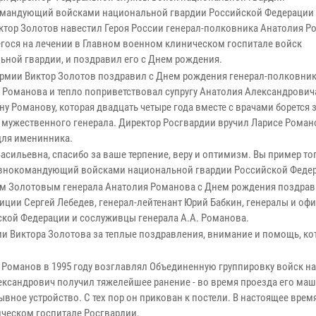
мандующий войсками национальной гвардии Российской Федерации 
ктор Золотов навестил Героя России генерал-полковника Анатолия Р
гося на лечении в Главном военном клиническом госпитале войск
ьной гвардии, и поздравил его с Днем рождения.
армии Виктор Золотов поздравил с Днем рождения генерал-полковни
 Романова и тепло поприветствовал супругу Анатолия Александрович
у Романову, которая двадцать четыре года вместе с врачами борется 
 мужественного генерала. Директор Росгвардии вручил Ларисе Рома
для именинника.
асильевна, спасибо за ваше терпение, веру и оптимизм. Вы пример тог
лавнокомандующий войсками национальной гвардии Российской Феде
ом Золотовым генерала Анатолия Романова с Днем рождения поздра
иции Сергей Лебедев, генерал-лейтенант Юрий Бабкин, генералы и оф
кой Федерации и сослуживцы генерала А.А. Романова.
и Виктора Золотова за теплые поздравления, внимание и помощь, ко
оманов в 1995 году возглавлял Объединенную группировку войск н
Александрович получил тяжелейшее ранение - во время проезда его ма
ное устройство. С тех пор он прикован к постели. В настоящее врем
ическом госпитале Росгвардии.