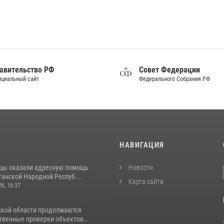
авительство РФ
Совет Федерации
циальный сайт
Федерального Собрания РФ
И
НАВИГАЦИЯ
цы оказали адресную помощь
Новости
ганской Народной Респуб...
Карта сайта
26, 16:37
ской области продолжаются
венные проверки объектов...