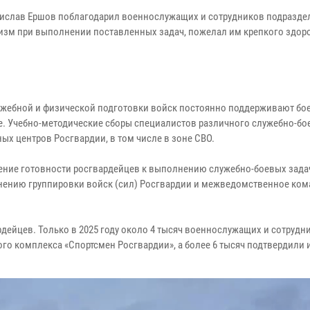
дислав Ершов поблагодарил военнослужащих и сотрудников подразде
изм при выполнении поставленных задач, пожелал им крепкого здоро
ужебной и физической подготовки войск постоянно поддерживают бо
е. Учебно-методические сборы специалистов различного служебно-бо
ых центров Росгвардии, в том числе в зоне СВО.
ие готовности росгвардейцев к выполнению служебно-боевых задач,
енению группировки войск (сил) Росгвардии и межведомственное ком
дейцев. Только в 2025 году около 4 тысяч военнослужащих и сотрудн
о комплекса «Спортсмен Росгвардии», а более 6 тысяч подтвердили 