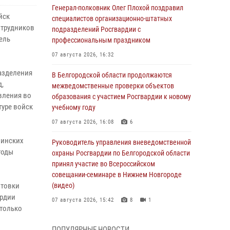
Генерал-полковник Олег Плохой поздравил
йск
специалистов организационно-штатных
отрудников
подразделений Росгвардии с
ель
профессиональным праздником
07 августа 2026, 16:32
азделения
В Белгородской области продолжаются
д,
межведомственные проверки объектов
вления во
образования с участием Росгвардии к новому
туре войск
учебному году
07 августа 2026, 16:08
6
оинских
Руководитель управления вневедомственной
тоды
охраны Росгвардии по Белгородской области
принял участие во Всероссийском
совещании-семинаре в Нижнем Новгороде
отовки
(видео)
ардии
07 августа 2026, 15:42
8
1
 только
В Алексеевском округе росгвардейцы
ПОПУЛЯРНЫЕ НОВОСТИ