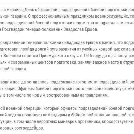
я отмечается День образования подразделений боевой подготовки во
ьной гвардии. С профессиональным праздником военнослужащих, с
нов подразделений боевой подготовки ведомства поздравил заместит
а Росгвардии генерал-полковник Владислав Ершов.
поздравлении генерал-полковник Владислав Ершов отметил, что подр
одготовки, пройдя долгий путь развития от учебных конвойных коман
х Военным советом Приамурского округа в 1915 году, до органов упра
ньях и современных центров подготовки, заняли важное место в струк
ьной гвардии.
ардии всегда оставалось поддержание готовности подразделений, в
х задач. Офицеры боевой подготовки постоянно совершенствуют ме
ь, в том числе по новым востребованным направлениям.
ной военной операции, который офицеры подразделений боевой подг
Такой подход позволяет командирам и бойцам войск национальной гв
аций, в том числе вероятных маневров противника, способствует не
оровья росгвардейцев.