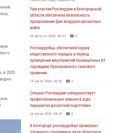
пресекли условное проникновение в детский
лений
лагерь «Солнышко»
При участии Росгвардии в Белгородской
вья,
области обеспечена безопасность
07 августа 2026, 07:39
1
празднования Дня воздушно-десантных
Белгородским радиослушателям рассказали
войск
о роли физической культуры в жизни
03 августа 2026, 08:07
5
росгвардейцев
евую
Росгвардейцы обеспечили охрану
07 августа 2026, 06:19
евого
общественного порядка в период
Подвиги героев‑росгвардейцев увековечили
проведения мероприятий посвящённых 83
в новой музейной экспозиции белгородского
годовщине Прохоровского танкового
 в 2025
музея‑диорамы «Курская битва.
сражения
Белгородское направление»
андно-
13 июля 2026, 06:35
2
06 августа 2026, 12:05
3
Спецназ Росгвардии совершенствует
иков
В Белгороде росгвардейцы проверяют
профессиональные навыки в ходе
и
готовность спортивных школ областного
парашютно-десантной подготовки
центра к новому учебному году
26 июля 2026, 08:47
5
06 августа 2026, 11:23
3
В Белгороде росгвардейцы проверяют
Росгвардия обеспечила общественную
готовность спортивных школ областного