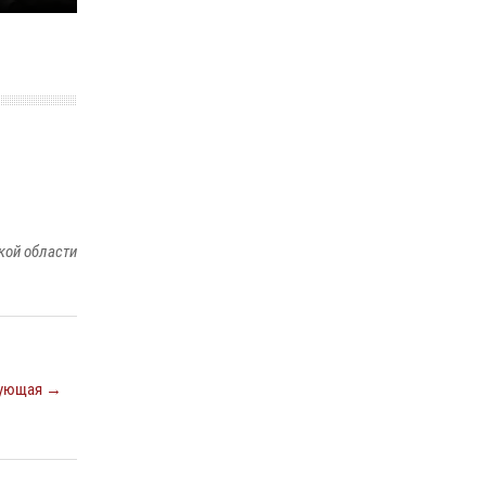
Белгород»
22 июля 2026, 14:36
В Белгороде росгвардейцы приняли участие
в круглом столе с представителем
Российского общества «Знание»
17 июля 2026, 07:10
Белгородские росгвардейцы задержали
рецидивиста за попытку кражи из магазина
кой области
14 июля 2026, 07:13
ующая →