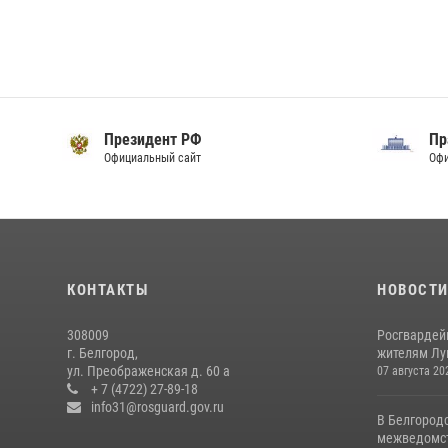
Президент РФ
Пр
тельства
Официальный сайт
Офи
КОНТАКТЫ
НОВОСТ
308009
Росгвардей
г. Белгород,
жителям Лу
ул. Преображенская д. 60 а
07 августа 20
+ 7 (4722) 27-89-18
info31@rosguard.gov.ru
В Белгород
межведомст