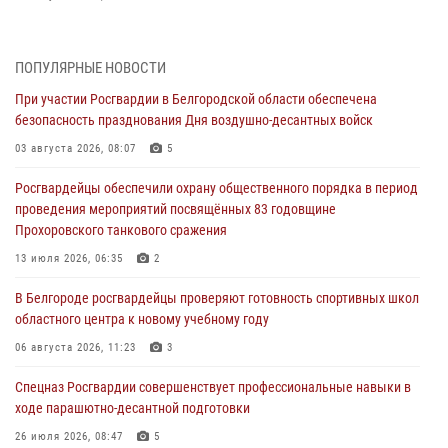
Белгородским радиослушателям рассказали о роли физической
культуры в жизни росгвардейцев
ПОПУЛЯРНЫЕ НОВОСТИ
07 августа 2026, 06:19
При участии Росгвардии в Белгородской области обеспечена
безопасность празднования Дня воздушно-десантных войск
Подвиги героев‑росгвардейцев увековечили в новой музейной
экспозиции белгородского музея‑диорамы «Курская битва.
03 августа 2026, 08:07
5
Белгородское направление»
Росгвардейцы обеспечили охрану общественного порядка в период
06 августа 2026, 12:05
3
проведения мероприятий посвящённых 83 годовщине
Прохоровского танкового сражения
В Белгороде росгвардейцы проверяют готовность спортивных школ
областного центра к новому учебному году
13 июля 2026, 06:35
2
06 августа 2026, 11:23
3
В Белгороде росгвардейцы проверяют готовность спортивных школ
областного центра к новому учебному году
Росгвардия обеспечила общественную безопасность празднования
83-й годовщины освобождения г. Белгорода от немецко -
06 августа 2026, 11:23
3
фашистких захватчиков
Спецназ Росгвардии совершенствует профессиональные навыки в
06 августа 2026, 06:54
3
ходе парашютно-десантной подготовки
Офицеры Росгвардии и ветераны войск правопорядка почтили
26 июля 2026, 08:47
5