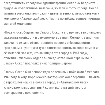
представители городской администрации, силовых ведомств,
трудовых коллективов, ветераны, жители и гости города. После
митинга участники возложили цветы и венки к мемориальному
комплексу «Атаманский лес». Память погибших воинов почтили
минутой молчания.
«Подвиг освободителей Старого Оскола это пример высочайшего
мужества, стойкости и самопожертвования. Сегодня, выполняя
задачи по охране общественного порядка и безопасности
граждан, мы чувствуем ту же ответственность за свою землю и
её жителей, что и те, кто защищал этот город в 1943 году»,-
отметил начальник отдела вневедомственной охраны по г.
Старый Оскол подполковник полиции Сергей Г.
Старый Оскол был освобождён советскими войсками 5 февраля
1943 года в ходе Воронежско-Касторненской операции. В память
о героях, погибших в боях за город, в «Атаманском лесу»
установлен мемориальный комплекс, ставший местом
всенародного поклонения.