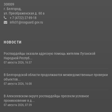
308009
Росгвардейцы провели урок безопасности для воспитанников
г. Белгород,
Старооскольского военно-патриотического клуба
ул. Преображенская д. 60 а
+ 7 (4722) 27-89-18
10 июля 2026, 06:30
info31@rosguard.gov.ru
НОВОСТИ
Росгвардейцы оказали адресную помощь жителям Луганской
Народной Респуб...
07 августа 2026, 16:37
В Белгородской области продолжаются межведомственные проверки
объектов...
07 августа 2026, 16:08
В Алексеевском округе росгвардейцы пресекли условное
проникновение в д...
07 августа 2026, 07:39