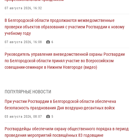
07 августа 2026, 16:32
В Белгородской области продолжаются межведомственные
проверки объектов образования с участием Росгвардии к новому
учебному году
07 августа 2026, 16:08
6
Руководитель управления вневедомственной охраны Росгвардии
по Белгородской области принял участие во Всероссийском
совещании-семинаре в Нижнем Новгороде (видео)
07 августа 2026, 15:42
8
1
В Алексеевском округе росгвардейцы пресекли условное
ПОПУЛЯРНЫЕ НОВОСТИ
проникновение в детский лагерь «Солнышко»
При участии Росгвардии в Белгородской области обеспечена
07 августа 2026, 07:39
1
безопасность празднования Дня воздушно-десантных войск
Белгородским радиослушателям рассказали о роли физической
03 августа 2026, 08:07
5
культуры в жизни росгвардейцев
Росгвардейцы обеспечили охрану общественного порядка в период
07 августа 2026, 06:19
проведения мероприятий посвящённых 83 годовщине