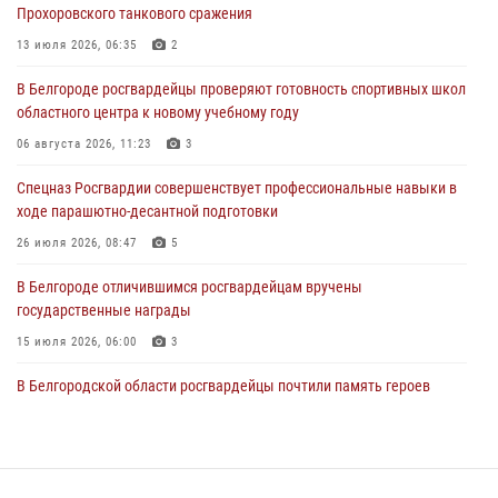
Прохоровского танкового сражения
Подвиги героев‑росгвардейцев увековечили в новой музейной
экспозиции белгородского музея‑диорамы «Курская битва.
13 июля 2026, 06:35
2
Белгородское направление»
В Белгороде росгвардейцы проверяют готовность спортивных школ
06 августа 2026, 12:05
3
областного центра к новому учебному году
В Белгороде росгвардейцы проверяют готовность спортивных школ
06 августа 2026, 11:23
3
областного центра к новому учебному году
Спецназ Росгвардии совершенствует профессиональные навыки в
06 августа 2026, 11:23
3
ходе парашютно-десантной подготовки
Росгвардия обеспечила общественную безопасность празднования
26 июля 2026, 08:47
5
83-й годовщины освобождения г. Белгорода от немецко -
фашистких захватчиков
В Белгороде отличившимся росгвардейцам вручены
государственные награды
06 августа 2026, 06:54
3
15 июля 2026, 06:00
3
В Белгородской области росгвардейцы почтили память героев
Курской битвы в 83-ю годовщину Прохоровского сражения
12 июля 2026, 13:41
3
Сотрудник СОБР «Белогор» Росгвардии рассказал о физической