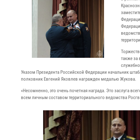
Краснозн
заместит
Федераци
Федераци
ведомств
территор
Торжеств
также за
служебно
Указом Президента Российской Федерации начальник штаба
полковник Евгений Яковлев награжден медалью Жукова.
«Несомненно, это очень почетная награда. Это заслуга все
всем личным составом территориального ведомства Росгва