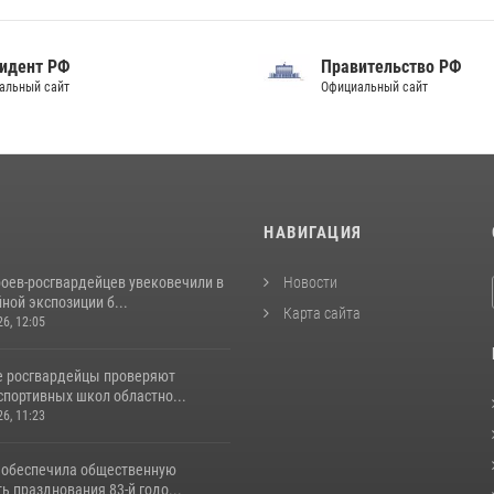
идент РФ
Правительство РФ
альный сайт
Официальный сайт
И
НАВИГАЦИЯ
роев‑росгвардейцев увековечили в
Новости
ной экспозиции б...
Карта сайта
26, 12:05
е росгвардейцы проверяют
спортивных школ областно...
26, 11:23
 обеспечила общественную
ь празднования 83-й годо...