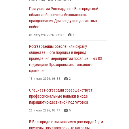
годовщине освобождения Белгорода от
немецко ‑фашистских захватчиков
При участии Росгвардии в Белгородской
области обеспечена безопасность
05 августа 2026, 08:34
4
празднования Дня воздушно-десантных
Росгвардия призывает белгородских
войск
владельцев оружия не затягивать с
03 августа 2026, 08:07
5
перерегистрацией
Росгвардейцы обеспечили охрану
05 августа 2026, 05:01
общественного порядка в период
Росгвардейцы спасли раненого при атаке
проведения мероприятий посвящённых 83
FPV-дрона ВСУ жителя белгородского
годовщине Прохоровского танкового
приграничья
сражения
04 августа 2026, 10:43
1
13 июля 2026, 06:35
2
За неделю белгородские росгвардейцы
Спецназ Росгвардии совершенствует
пресекли свыше 130 правонарушений
профессиональные навыки в ходе
парашютно-десантной подготовки
04 августа 2026, 06:03
26 июля 2026, 08:47
5
Сотрудники Росгвардии задержали
подозреваемую в краже товаров из
В Белгороде отличившимся росгвардейцам
гипермаркета в Белгороде
вручены государственные награды