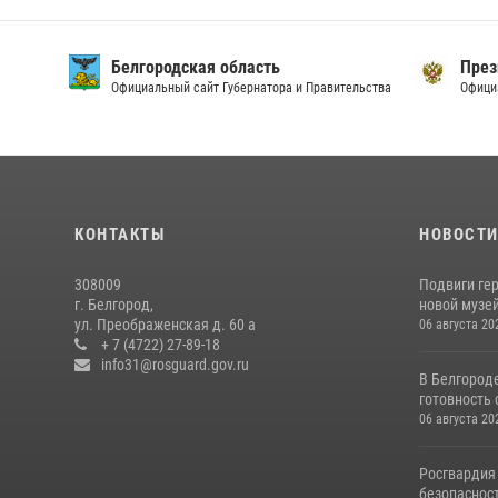
Белгородская область
През
Официальный сайт Губернатора и Правительства
Офици
КОНТАКТЫ
НОВОСТ
308009
Подвиги ге
г. Белгород,
новой музей
ул. Преображенская д. 60 а
06 августа 20
+ 7 (4722) 27-89-18
info31@rosguard.gov.ru
В Белгород
готовность 
06 августа 20
Росгвардия
безопасност