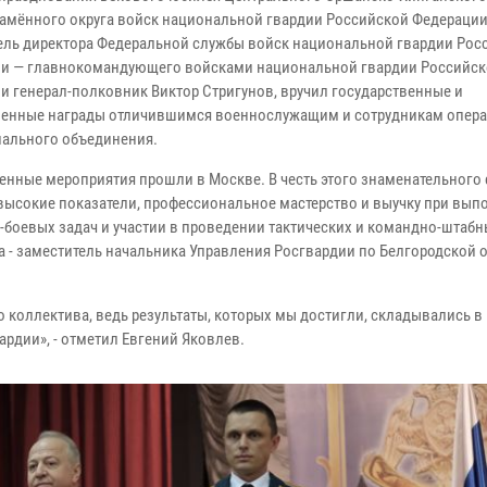
амённого округа войск национальной гвардии Российской Федерации
ель директора Федеральной службы войск национальной гвардии Рос
и — главнокомандующего войсками национальной гвардии Российс
и генерал-полковник Виктор Стригунов, вручил государственные и
енные награды отличившимся военнослужащим и сотрудникам опера
иального объединения.
енные мероприятия прошли в Москве. В честь этого знаменательного 
 высокие показатели, профессиональное мастерство и выучку при вы
-боевых задач и участии в проведении тактических и командно-штабн
 - заместитель начальника Управления Росгвардии по Белгородской 
го коллектива, ведь результаты, которых мы достигли, складывались в
рдии», - отметил Евгений Яковлев.