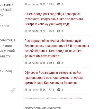
, первый
06 августа 2026, 12:05
3
сийской
В Белгороде росгвардейцы проверяют
кой
готовность спортивных школ областного
центра к новому учебному году
тивно-
06 августа 2026, 11:23
3
события, а
Росгвардия обеспечила общественную
полнении
безопасность празднования 83-й годовщины
ых учений,
освобождения г. Белгорода от немецко -
области
фашистких захватчиков
06 августа 2026, 06:54
3
 копилку
Офицеры Росгвардии и ветераны войск
правопорядка почтили память генерала
армии Ивана Кирилловича Яковлева
05 августа 2026, 17:12
2
Росгвардейцы приняли участие в акции
«Волна памяти», посвящённой 83‑й
ПОПУЛЯРНЫЕ НОВОСТИ