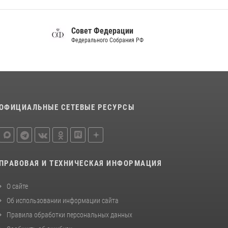
Российского общества «Знание»
17 июля 2026, 07:10
Совет Федерации
В Белгороде росгвардейцы проверяют
Федерального Собрания РФ
готовность спортивных школ областного
центра к новому учебному году
06 августа 2026, 11:23
3
Белгородский росгвардеец стал победителем
юбилейного чемпионата войск национальной
ОФИЦИАЛЬНЫЕ СЕТЕВЫЕ РЕСУРСЫ
гвардии Российской Федерации по боксу
07 июля 2026, 16:59
ПРАВОВАЯ И ТЕХНИЧЕСКАЯ ИНФОРМАЦИЯ
О сайте
Об использовании информации сайта
Правила обработки персональных данных