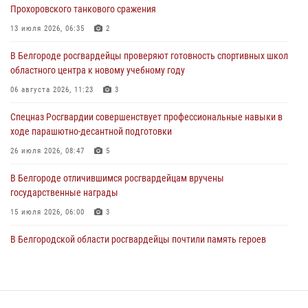
Прохоровского танкового сражения
В Белгороде росгвардейцы проверяют готовность спортивных школ
областного центра к новому учебному году
13 июля 2026, 06:35
2
06 августа 2026, 11:23
3
В Белгороде росгвардейцы проверяют готовность спортивных школ
областного центра к новому учебному году
Росгвардия обеспечила общественную безопасность празднования
83-й годовщины освобождения г. Белгорода от немецко -
06 августа 2026, 11:23
3
фашистких захватчиков
Спецназ Росгвардии совершенствует профессиональные навыки в
06 августа 2026, 06:54
3
ходе парашютно-десантной подготовки
Офицеры Росгвардии и ветераны войск правопорядка почтили
26 июля 2026, 08:47
5
память генерала армии Ивана Кирилловича Яковлева
В Белгороде отличившимся росгвардейцам вручены
05 августа 2026, 17:12
2
государственные награды
15 июля 2026, 06:00
3
В Белгородской области росгвардейцы почтили память героев
Курской битвы в 83-ю годовщину Прохоровского сражения
12 июля 2026, 13:41
3
В Белгороде инспектор ГИБДД провела с сотрудниками Росгвардии