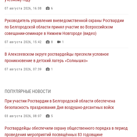
07 августа 2026, 16:08
6
Руководитель управления вневедомственной охраны Росгвардии
по Белгородской области принял участие во Всероссийском
совещании-семинаре в Нижнем Новгороде (видео)
07 августа 2026, 15:42
8
1
В Алексеевском округе росгвардейцы пресекли условное
проникновение в детский лагерь «Солнышко»
07 августа 2026, 07:39
1
Белгородским радиослушателям рассказали о роли физической
культуры в жизни росгвардейцев
ПОПУЛЯРНЫЕ НОВОСТИ
07 августа 2026, 06:19
При участии Росгвардии в Белгородской области обеспечена
безопасность празднования Дня воздушно-десантных войск
Подвиги героев‑росгвардейцев увековечили в новой музейной
экспозиции белгородского музея‑диорамы «Курская битва.
03 августа 2026, 08:07
5
Белгородское направление»
Росгвардейцы обеспечили охрану общественного порядка в период
06 августа 2026, 12:05
3
проведения мероприятий посвящённых 83 годовщине