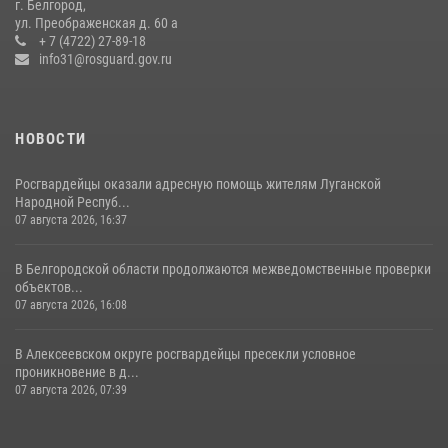
г. Белгород,
кражи из магазина
ул. Преображенская д. 60 а
+ 7 (4722) 27-89-18
14 июля 2026, 07:13
info31@rosguard.gov.ru
НОВОСТИ
Росгвардейцы оказали адресную помощь жителям Луганской
Народной Респуб...
07 августа 2026, 16:37
В Белгородской области продолжаются межведомственные проверки
объектов...
07 августа 2026, 16:08
В Алексеевском округе росгвардейцы пресекли условное
проникновение в д...
07 августа 2026, 07:39