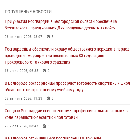
Белгородским радиослушателям рассказали о роли физической
культуры в жизни росгвардейцев
ПОПУЛЯРНЫЕ НОВОСТИ
07 августа 2026, 06:19
При участии Росгвардии в Белгородской области обеспечена
безопасность празднования Дня воздушно-десантных войск
Подвиги героев‑росгвардейцев увековечили в новой музейной
экспозиции белгородского музея‑диорамы «Курская битва.
03 августа 2026, 08:07
5
Белгородское направление»
Росгвардейцы обеспечили охрану общественного порядка в период
06 августа 2026, 12:05
3
проведения мероприятий посвящённых 83 годовщине
Прохоровского танкового сражения
В Белгороде росгвардейцы проверяют готовность спортивных школ
областного центра к новому учебному году
13 июля 2026, 06:35
2
06 августа 2026, 11:23
3
В Белгороде росгвардейцы проверяют готовность спортивных школ
областного центра к новому учебному году
Росгвардия обеспечила общественную безопасность празднования
83-й годовщины освобождения г. Белгорода от немецко -
06 августа 2026, 11:23
3
фашистких захватчиков
Спецназ Росгвардии совершенствует профессиональные навыки в
06 августа 2026, 06:54
3
ходе парашютно-десантной подготовки
Офицеры Росгвардии и ветераны войск правопорядка почтили
26 июля 2026, 08:47
5
память генерала армии Ивана Кирилловича Яковлева
В Белгороде отличившимся росгвардейцам вручены