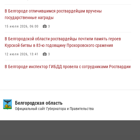
В Белгороде отличившимся росгвардейцам вручены
«Я расскажу вам о Герое»: история подполковника милиции в
государственные награды
отставке Виктора Хайрулика (видео)
15 июля 2026, 06:00
3
03 августа 2026, 10:37
1
В Белгородской области росгвардейцы почтили память героев
Курской битвы в 83-ю годовщину Прохоровского сражения
12 июля 2026, 13:41
3
В Белгороде инспектор ГИБДД провела с сотрудниками Росгвардии
беседу по профилактике аварийности
09 июля 2026, 10:07
Сотрудник СОБР «Белогор» Росгвардии рассказал о физической
подготовке спецподразделения в эфире радио «России - Белгород»
Белгородская область
Официальный сайт Губернатора и Правительства
22 июля 2026, 14:36
В Белгороде росгвардейцы приняли участие в круглом столе с
представителем Российского общества «Знание»
17 июля 2026, 07:10