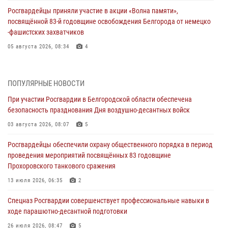
Росгвардейцы приняли участие в акции «Волна памяти»,
посвящённой 83‑й годовщине освобождения Белгорода от немецко
‑фашистских захватчиков
05 августа 2026, 08:34
4
Росгвардия призывает белгородских владельцев оружия не
затягивать с перерегистрацией
ПОПУЛЯРНЫЕ НОВОСТИ
05 августа 2026, 05:01
При участии Росгвардии в Белгородской области обеспечена
безопасность празднования Дня воздушно-десантных войск
Росгвардейцы спасли раненого при атаке FPV-дрона ВСУ жителя
белгородского приграничья
03 августа 2026, 08:07
5
04 августа 2026, 10:43
1
Росгвардейцы обеспечили охрану общественного порядка в период
проведения мероприятий посвящённых 83 годовщине
За неделю белгородские росгвардейцы пресекли свыше 130
Прохоровского танкового сражения
правонарушений
13 июля 2026, 06:35
2
04 августа 2026, 06:03
Спецназ Росгвардии совершенствует профессиональные навыки в
Сотрудники Росгвардии задержали подозреваемую в краже
ходе парашютно-десантной подготовки
товаров из гипермаркета в Белгороде
26 июля 2026, 08:47
5
03 августа 2026, 13:29