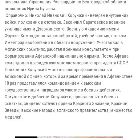
начальника Управления Росгвардии по Белгородской области
полковник Ирина Бугаева.
Справочно: Николай Иванович Хорунжий - ветеран внутренних
войск, полковник в отставке. Закончил Саратовское военное
училище имени Дзержинского, Военную Академию имени
Фрунзе. Командовал танковой ротой, учебной частью, полком.
Имеет ряд изобретений в области вооружения. Участвовал в
Афганских событиях, работал военным консультантом при
формировании Афганской национальной армии. После Афгана
командовал президентским полком первого президента СССР.
Полковник Хорунжий — это высокопрофессиональный
войсковой офицер, который за время пребывания в Афганистане
18 раз представлялся командованием к высоким
государственным наградам за участие в боевых действиях.
О мужестве и доблести Хорунжего, проявленных в боевых
схватках, свидетельствуют ордена Красного Знамени, Красной
Звезды, высокие награды афганского правительства, множество
медалей.