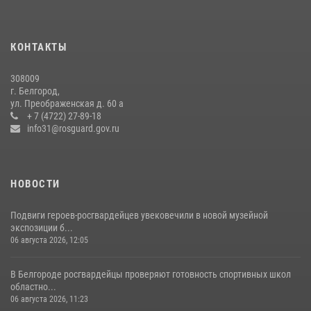
Белгородский росгвардеец стал победителем юбилейного
чемпионата войск национальной гвардии Российской Федерации по
КОНТАКТЫ
боксу
07 июля 2026, 16:59
308009
г. Белгород,
Росгвардейцы провели урок безопасности для воспитанников
ул. Преображенская д. 60 а
Старооскольского военно-патриотического клуба
+ 7 (4722) 27-89-18
info31@rosguard.gov.ru
10 июля 2026, 06:30
НОВОСТИ
Подвиги героев‑росгвардейцев увековечили в новой музейной
экспозиции б...
06 августа 2026, 12:05
В Белгороде росгвардейцы проверяют готовность спортивных школ
областно...
06 августа 2026, 11:23