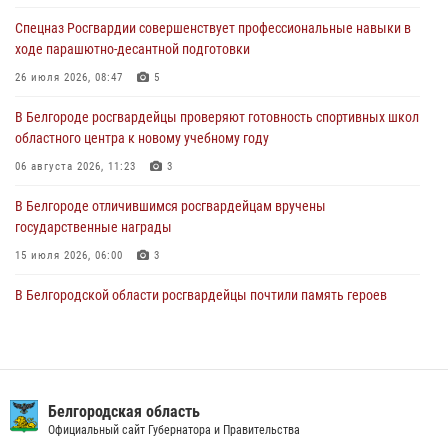
06 августа 2026, 11:23
3
Спецназ Росгвардии совершенствует профессиональные навыки в
ходе парашютно-десантной подготовки
Росгвардия обеспечила общественную безопасность празднования
83-й годовщины освобождения г. Белгорода от немецко -
26 июля 2026, 08:47
5
фашистких захватчиков
В Белгороде росгвардейцы проверяют готовность спортивных школ
06 августа 2026, 06:54
3
областного центра к новому учебному году
Офицеры Росгвардии и ветераны войск правопорядка почтили
06 августа 2026, 11:23
3
память генерала армии Ивана Кирилловича Яковлева
В Белгороде отличившимся росгвардейцам вручены
05 августа 2026, 17:12
2
государственные награды
15 июля 2026, 06:00
3
В Белгородской области росгвардейцы почтили память героев
Курской битвы в 83-ю годовщину Прохоровского сражения
12 июля 2026, 13:41
3
В Белгороде инспектор ГИБДД провела с сотрудниками Росгвардии
беседу по профилактике аварийности
Белгородская область
Официальный сайт Губернатора и Правительства
09 июля 2026, 10:07