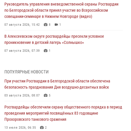
Руководитель управления вневедомственной охраны Росгвардии
по Белгородской области принял участие во Всероссийском
совещании-семинаре в Нижнем Новгороде (видео)
07 августа 2026, 15:42
8
1
В Алексеевском округе росгвардейцы пресекли условное
проникновение в детский лагерь «Солнышко»
07 августа 2026, 07:39
1
Белгородским радиослушателям рассказали о роли физической
культуры в жизни росгвардейцев
ПОПУЛЯРНЫЕ НОВОСТИ
07 августа 2026, 06:19
При участии Росгвардии в Белгородской области обеспечена
безопасность празднования Дня воздушно-десантных войск
Подвиги героев‑росгвардейцев увековечили в новой музейной
экспозиции белгородского музея‑диорамы «Курская битва.
03 августа 2026, 08:07
5
Белгородское направление»
Росгвардейцы обеспечили охрану общественного порядка в период
06 августа 2026, 12:05
3
проведения мероприятий посвящённых 83 годовщине
Прохоровского танкового сражения
В Белгороде росгвардейцы проверяют готовность спортивных школ
областного центра к новому учебному году
13 июля 2026, 06:35
2