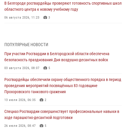
В Белгороде росгвардейцы проверяют готовность спортивных школ
областного центра к новому учебному году
06 августа 2026, 11:23
3
Росгвардия обеспечила общественную безопасность празднования
83-й годовщины освобождения г. Белгорода от немецко -
фашистких захватчиков
ПОПУЛЯРНЫЕ НОВОСТИ
06 августа 2026, 06:54
3
При участии Росгвардии в Белгородской области обеспечена
безопасность празднования Дня воздушно-десантных войск
Офицеры Росгвардии и ветераны войск правопорядка почтили
память генерала армии Ивана Кирилловича Яковлева
03 августа 2026, 08:07
5
05 августа 2026, 17:12
2
Росгвардейцы обеспечили охрану общественного порядка в период
проведения мероприятий посвящённых 83 годовщине
Росгвардейцы приняли участие в акции «Волна памяти»,
Прохоровского танкового сражения
посвящённой 83‑й годовщине освобождения Белгорода от немецко
‑фашистских захватчиков
13 июля 2026, 06:35
2
05 августа 2026, 08:34
4
Спецназ Росгвардии совершенствует профессиональные навыки в
ходе парашютно-десантной подготовки
Росгвардия призывает белгородских владельцев оружия не
затягивать с перерегистрацией
26 июля 2026, 08:47
5