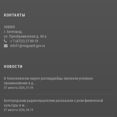
В Белгороде росгвардейцы приняли участие в круглом столе с
представителем Российского общества «Знание»
КОНТАКТЫ
17 июля 2026, 07:10
308009
Белгородские росгвардейцы задержали рецидивиста за попытку
г. Белгород,
кражи из магазина
ул. Преображенская д. 60 а
+ 7 (4722) 27-89-18
14 июля 2026, 07:13
info31@rosguard.gov.ru
НОВОСТИ
В Алексеевском округе росгвардейцы пресекли условное
проникновение в д...
07 августа 2026, 07:39
Белгородским радиослушателям рассказали о роли физической
культуры в ж...
07 августа 2026, 06:19