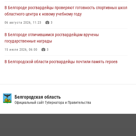
05 августа 2026, 05:01
В Белгороде росгвардейцы проверяют готовность спортивных школ
областного центра к новому учебному году
Росгвардейцы спасли раненого при атаке FPV-дрона ВСУ жителя
белгородского приграничья
06 августа 2026, 11:23
3
04 августа 2026, 10:43
1
В Белгороде отличившимся росгвардейцам вручены
государственные награды
15 июля 2026, 06:00
3
В Белгородской области росгвардейцы почтили память героев
Курской битвы в 83-ю годовщину Прохоровского сражения
12 июля 2026, 13:41
3
В Белгороде инспектор ГИБДД провела с сотрудниками Росгвардии
беседу по профилактике аварийности
Белгородская область
Официальный сайт Губернатора и Правительства
09 июля 2026, 10:07
Сотрудник СОБР «Белогор» Росгвардии рассказал о физической
подготовке спецподразделения в эфире радио «России - Белгород»
22 июля 2026, 14:36