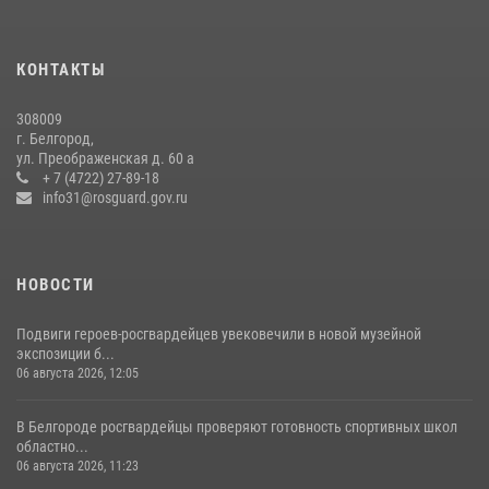
Белгородский росгвардеец стал победителем юбилейного
чемпионата войск национальной гвардии Российской Федерации по
КОНТАКТЫ
боксу
07 июля 2026, 16:59
308009
г. Белгород,
Росгвардейцы провели урок безопасности для воспитанников
ул. Преображенская д. 60 а
Старооскольского военно-патриотического клуба
+ 7 (4722) 27-89-18
info31@rosguard.gov.ru
10 июля 2026, 06:30
НОВОСТИ
Подвиги героев‑росгвардейцев увековечили в новой музейной
экспозиции б...
06 августа 2026, 12:05
В Белгороде росгвардейцы проверяют готовность спортивных школ
областно...
06 августа 2026, 11:23