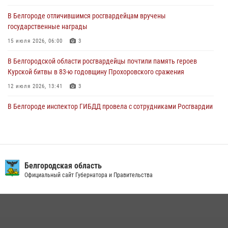
В Белгороде отличившимся росгвардейцам вручены
«Я расскажу вам о Герое»: история подполковника милиции в
государственные награды
отставке Виктора Хайрулика (видео)
15 июля 2026, 06:00
3
03 августа 2026, 10:37
1
В Белгородской области росгвардейцы почтили память героев
Курской битвы в 83-ю годовщину Прохоровского сражения
12 июля 2026, 13:41
3
В Белгороде инспектор ГИБДД провела с сотрудниками Росгвардии
беседу по профилактике аварийности
09 июля 2026, 10:07
Сотрудник СОБР «Белогор» Росгвардии рассказал о физической
подготовке спецподразделения в эфире радио «России - Белгород»
Белгородская область
Официальный сайт Губернатора и Правительства
22 июля 2026, 14:36
В Белгороде росгвардейцы приняли участие в круглом столе с
представителем Российского общества «Знание»
17 июля 2026, 07:10