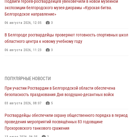
Подвиги героев‑росгвардейцев увековечили в новой музейной
экспозиции белгородского музея‑диорамы «Курская битва.
Белгородское направление»
06 августа 2026, 12:05
3
В Белгороде росгвардейцы проверяют готовность спортивных школ
областного центра к новому учебному году
06 августа 2026, 11:23
3
Росгвардия обеспечила общественную безопасность празднования
83-й годовщины освобождения г. Белгорода от немецко -
фашистких захватчиков
ПОПУЛЯРНЫЕ НОВОСТИ
06 августа 2026, 06:54
3
При участии Росгвардии в Белгородской области обеспечена
безопасность празднования Дня воздушно-десантных войск
Офицеры Росгвардии и ветераны войск правопорядка почтили
память генерала армии Ивана Кирилловича Яковлева
03 августа 2026, 08:07
5
05 августа 2026, 17:12
2
Росгвардейцы обеспечили охрану общественного порядка в период
проведения мероприятий посвящённых 83 годовщине
Росгвардейцы приняли участие в акции «Волна памяти»,
Прохоровского танкового сражения
посвящённой 83‑й годовщине освобождения Белгорода от немецко
‑фашистских захватчиков
13 июля 2026, 06:35
2