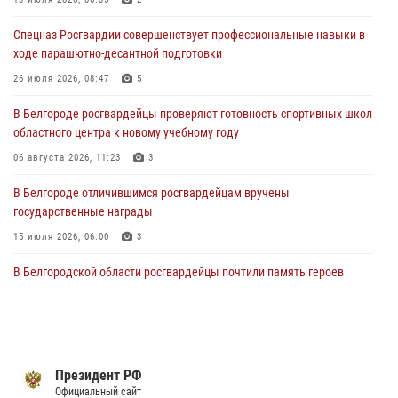
05 августа 2026, 08:34
4
Спецназ Росгвардии совершенствует профессиональные навыки в
ходе парашютно-десантной подготовки
Росгвардия призывает белгородских владельцев оружия не
затягивать с перерегистрацией
26 июля 2026, 08:47
5
05 августа 2026, 05:01
В Белгороде росгвардейцы проверяют готовность спортивных школ
областного центра к новому учебному году
Росгвардейцы спасли раненого при атаке FPV-дрона ВСУ жителя
белгородского приграничья
06 августа 2026, 11:23
3
04 августа 2026, 10:43
1
В Белгороде отличившимся росгвардейцам вручены
государственные награды
15 июля 2026, 06:00
3
В Белгородской области росгвардейцы почтили память героев
Курской битвы в 83-ю годовщину Прохоровского сражения
12 июля 2026, 13:41
3
В Белгороде инспектор ГИБДД провела с сотрудниками Росгвардии
беседу по профилактике аварийности
Президент РФ
Официальный сайт
09 июля 2026, 10:07