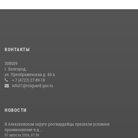
Сотрудник СОБР «Белогор» Росгвардии рассказал о физической
подготовке спецподразделения в эфире радио «России - Белгород»
22 июля 2026, 14:36
В Белгороде росгвардейцы приняли участие в круглом столе с
представителем Российского общества «Знание»
КОНТАКТЫ
17 июля 2026, 07:10
308009
Белгородский росгвардеец стал победителем юбилейного
г. Белгород,
чемпионата войск национальной гвардии Российской Федерации по
ул. Преображенская д. 60 а
боксу
+ 7 (4722) 27-89-18
info31@rosguard.gov.ru
07 июля 2026, 16:59
НОВОСТИ
В Алексеевском округе росгвардейцы пресекли условное
проникновение в д...
07 августа 2026, 07:39